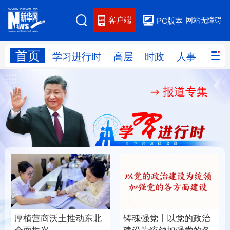
客户端
网站无障碍
PC版本
首页
网站地图
学习进行时
高层
时政
人事
国际
报道专集
学习进行时
高层
时政
人事
国际
财经
网评
港澳
台湾
思客智库
全球连线
教育
科技
科创
量子
体育
文化
书画
健康
军事
厚植营商沃土推动东北
铸魂强党丨以党的政治
访谈
视频
图片
政务