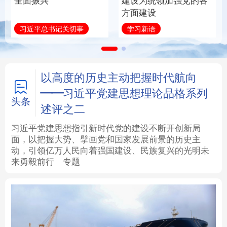
全面振兴
建设为统领加强党的各
方面建设
法律
中央文件
金融
汽车
习近平总书记关切事
学习新语
食品
人居
信息化
数字经济
学术中国
乡村振兴
银龄
溯源中国
以高度的历史主动把握时代航向
——习近平党建思想理论品格系列
城市
旅游
能源
会展
头条
述评之二
彩票
娱乐
时尚
悦读
习近平党建思想指引新时代党的建设不断开创新局
面，以把握大势、擘画党和国家发展前景的历史主
动，引领亿万人民向着强国建设、民族复兴的光明未
公益
一带一路
亚太网
上市公司
来勇毅前行
专题
文化产业
地方频道