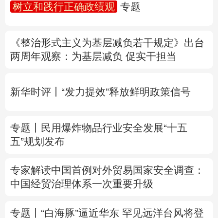
树立和践行正确政绩观
专题
多语种频道
《整治形式主义为基层减负若干规定》出台
English
Español
Français
عربى
两周年
观察
：为基层减负 促实干担当
Русский язык
日本語
한국어
新华时评丨“发力提效”释放鲜明政策信号
Deutsch
Português
专题丨
民用爆炸物品行业安全发展“十五
五”规划发布
专家解读中国首例对外贸易国家安全调查：
中国经贸治理体系一次重要升级
专题丨
“白海豚”逼近华东 罕见远洋台风将登