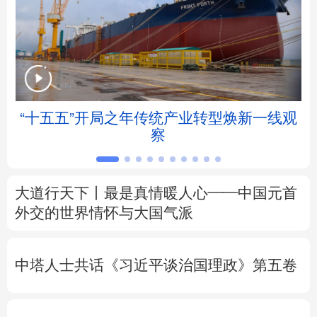
北京
天津
河北
山西
辽宁
吉林
上海
江苏
浙江
安徽
福建
江西
“十五五”开局之年传统产业转型焕新一线观
察
山东
河南
湖北
湖南
广东
广西
海南
重庆
大道行天下丨最是真情暖人心——中国元首
四川
贵州
云南
西藏
外交的
世界
情怀与大国气派
陕西
甘肃
青海
宁夏
中塔人士共话《习近平谈治国理政》第五卷
新疆
内蒙古
黑龙江