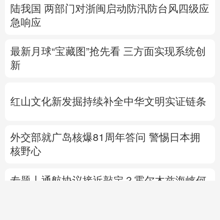
陆我国
两部门对浙闽启动防汛防台风四级应
急响应
最新月球“宝藏图”抢先看
三方面实现系统创
新
红山文化新发掘持续补全中华文明实证链条
外交部就广岛核爆81周年答问
警惕日本拥
核野心
专题丨
通航协议接近敲定？霍尔木兹海峡何
时重开？