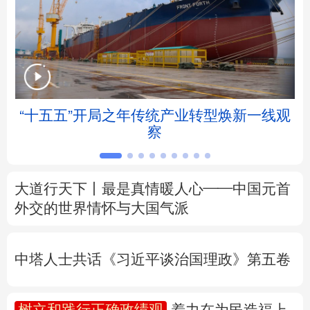
北京
天津
河北
山西
辽宁
吉林
上海
江苏
浙江
安徽
福建
江西
帧
“十五五”开局之年传统产业转型焕新一线观
察
山东
河南
湖北
湖南
广东
广西
海南
重庆
大道行天下丨最是真情暖人心——中国元首
四川
贵州
云南
西藏
外交的
世界
情怀与大国气派
陕西
甘肃
青海
宁夏
中塔人士共话《习近平谈治国理政》第五卷
新疆
内蒙古
黑龙江
树立和践行正确政绩观
着力在为民造福上