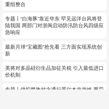
重组整合
专题丨
“白海豚”靠近华东
罕见远洋台风将登
陆我国
两部门对浙闽启动防汛防台风四级应
急响应
最新月球“宝藏图”抢先看
三方面实现系统创
新
美将对多晶硅衍生品加征关税 引入最低进口
价机制
专题丨
伊拟禁敌对方通行霍尔木兹海峡 重罚
违规者
伊媒：格什姆岛附近爆炸声系打
击“敌对目标”所致