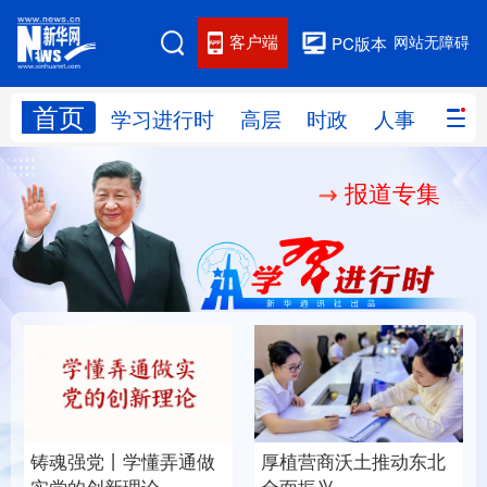
客户端
网站无障碍
PC版本
首页
网站地图
学习进行时
高层
时政
人事
国际
报道专集
学习进行时
高层
时政
人事
国际
财经
网评
港澳
台湾
思客智库
全球连线
教育
科技
科创
量子
体育
文化
书画
健康
军事
铸魂强党丨学懂弄通做
厚植营商沃土推动东北
访谈
视频
图片
政务