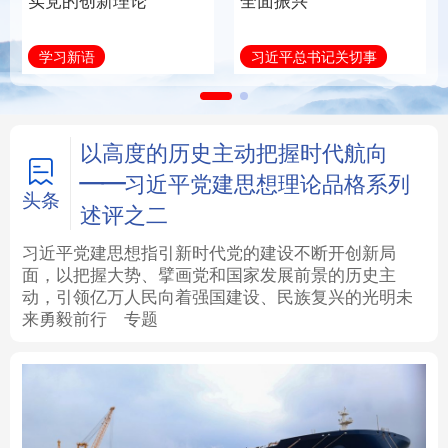
实党的创新理论
全面振兴
法律
中央文件
金融
汽车
学习新语
习近平总书记关切事
食品
人居
信息化
数字经济
学术中国
乡村振兴
银龄
溯源中国
以高度的历史主动把握时代航向
——习近平党建思想理论品格系列
城市
旅游
能源
会展
头条
述评之二
彩票
娱乐
时尚
悦读
习近平党建思想指引新时代党的建设不断开创新局
面，以把握大势、擘画党和国家发展前景的历史主
动，引领亿万人民向着强国建设、民族复兴的光明未
公益
一带一路
亚太网
上市公司
来勇毅前行
专题
文化产业
地方频道