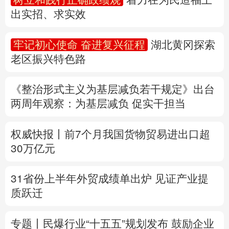
出实招、求实效
多语种频道
牢记初心使命 奋进复兴征程
湖北黄冈探索
English
Español
Français
عربى
老区振兴特色路
Русский язык
日本語
한국어
《整治形式主义为基层减负若干规定》出台
Deutsch
Português
两周年
观察
：为基层减负 促实干担当
权威快报丨前7个月我国货物贸易进出口超
30万亿元
31省份上半年外贸成绩单出炉 见证产业提
质跃迁
专题丨
民爆行业“十五五”规划发布 鼓励企业