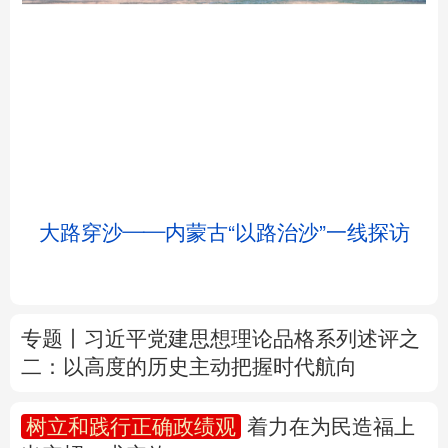
北京
天津
河北
山西
辽宁
吉林
上海
江苏
大路穿沙——内蒙古“以路治沙”一线探访
浙江
安徽
福建
江西
山东
河南
湖北
湖南
专题丨
习近平党建思想理论品格系列述评之
二：以高度的历史主动把握时代航向
广东
广西
海南
重庆
四川
贵州
云南
西藏
树立和践行正确政绩观
着力在为民造福上
出实招、求实效
陕西
甘肃
青海
宁夏
我国外贸进出口规模连续5个月超过4万亿元
新疆
内蒙古
黑龙江
前7个月货物贸易进出口延续良好增长态势