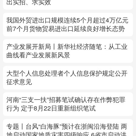
产业发展开新局丨
新华社经济随笔：从工业
多语种频道
曲线看产业发展新风景
English
Español
Français
عربى
大型个人信息处理者个人信息保护规定公开
Русский язык
日本語
한국어
征求意见
Deutsch
Português
河南“三支一扶”招募笔试确认存在作弊犯罪
行为
定于8月22日重新组织笔试
专题丨
台风“白海豚”预计在浙闽沿海登陆
两
地启动国家地质灾害四级响应
6省市启动洪
水防御Ⅳ级响应
自动驾驶有了安全准入基线 从这些方面读懂
新国标