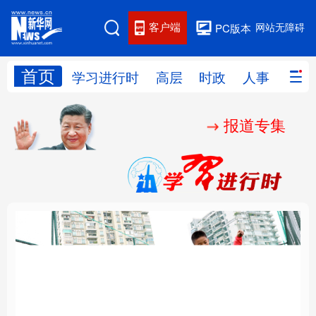
客户端
网站无障碍
PC版本
首页
网站地图
学习进行时
高层
时政
人事
国际
报道专集
学习进行时
高层
时政
人事
国际
财经
网评
港澳
台湾
思客智库
全球连线
教育
科技
科创
量子
体育
文化
书画
健康
军事
构建更高水平的全民健
乐享全民健身 共筑健康
访谈
视频
图片
政务