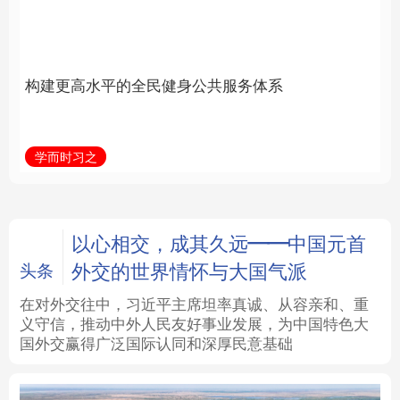
身公共服务体系
中国
法律
中央文件
金融
汽车
学而时习之
学习新语
食品
人居
信息化
数字经济
学术中国
乡村振兴
银龄
溯源中国
以心相交，成其久远——中国元首
外交的世界情怀与大国气派
头条
城市
旅游
能源
会展
在对外交往中，习近平主席坦率真诚、从容亲和、重
义守信，推动中外人民友好事业发展，为中国特色大
彩票
娱乐
时尚
悦读
国外交赢得广泛国际认同和深厚民意基础
公益
一带一路
亚太网
上市公司
文化产业
地方频道