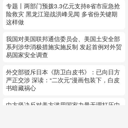
我国对美国联邦通信委员会、美国土安全部
系列涉华消极措施实施反制
发起首例对外贸
易国家安全调查
外交部驳斥日本《防卫白皮书》：已向日方
严正交涉
深读：“二次元”漫画包装下，白皮
书暗藏祸心
中方坚决反对美方滥用国家力量无理打压中
国企业
中方代表：防止“三股势力”借助新兴技术蔓
延渗透
专题丨
伊朗与阿曼就霍尔木兹海峡拟定航道