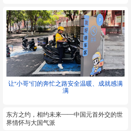
北京
天津
河北
山西
辽宁
吉林
上海
江苏
浙江
安徽
福建
江西
让“小哥”们的奔忙之路安全温暖、成就感满
满
山东
河南
湖北
湖南
广东
广西
海南
重庆
东方之约，相约未来——中国元首外交的世
四川
贵州
云南
西藏
界情怀与大国气派
陕西
甘肃
青海
宁夏
专题丨
这份规划，为“十五五”气象观测建设
划重点
新疆
内蒙古
黑龙江
树立和践行正确政绩观
不作无补之功 不为