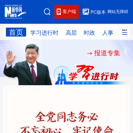
客户端
网站无障碍
PC版本
首页
网站地图
学习进行时
高层
时政
人事
国际
报道专集
学习进行时
高层
时政
人事
国际
财经
网评
港澳
台湾
思客智库
全球连线
教育
科技
科创
量子
体育
文化
书画
健康
军事
铸魂强党丨全党同志务
“作为千年古都，要把传
访谈
视频
图片
政务