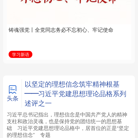
必不忘初心、牢记使命
统和现代有机融合在一
起”
法律
中央文件
金融
汽车
学习新语
近镜头
食品
人居
信息化
数字经济
学术中国
乡村振兴
银龄
溯源中国
以坚定的理想信念筑牢精神根基
——习近平党建思想理论品格系列
城市
旅游
能源
会展
头条
述评之一
彩票
娱乐
时尚
悦读
习近平总书记指出，理想信念是中国共产党人的精神
支柱和政治灵魂，也是保持党的团结统一的思想基
础
习近平
党建思想理论品格中，居首位的正是“坚定
公益
一带一路
亚太网
上市公司
的理想信念”
专题
文化产业
地方频道