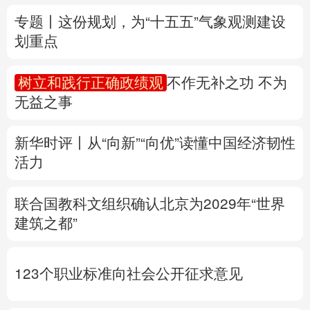
无益之事
多语种频道
新华时评丨从“向新”“向优”读懂中国经济韧性
English
Español
Français
عربى
活力
Русский язык
日本語
한국어
联合国教科文组织确认北京为2029年“世界
Deutsch
Português
建筑之都”
123个职业标准向社会公开征求意见
专题丨
两部门预拨3.3亿元支持8省市应急抢
险救灾
黑龙江迎战洪峰见闻
多省份关键期
这样做