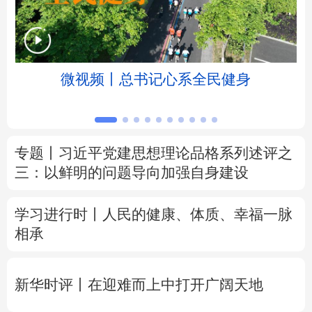
北京
天津
河北
山西
辽宁
吉林
上海
江苏
京
微视频丨总书记心系全民健身
浙江
安徽
福建
江西
山东
河南
湖北
湖南
专题丨
习近平党建思想理论品格系列述评之
三：以鲜明的问题导向加强自身建设
广东
广西
海南
重庆
四川
贵州
云南
西藏
学习进行时丨人民的健康、体质、幸福一脉
相承
陕西
甘肃
青海
宁夏
新疆
内蒙古
黑龙江
新华时评丨在迎难而上中打开广阔天地