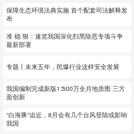
保障生态环境法典实施 首个配套司法解释发
多语种频道
布
English
Español
Français
عربى
准 稳 狠：速览我国深化扫黑除恶专项斗争
Русский язык
日本語
한국어
最新部署
Deutsch
Português
专题丨
未来五年，民爆行业这样安全发展
我国编制完成新版1∶500万全月地质图 三方
面创新
“白海豚”迫近，8月会有几个台风登陆或影响
我国