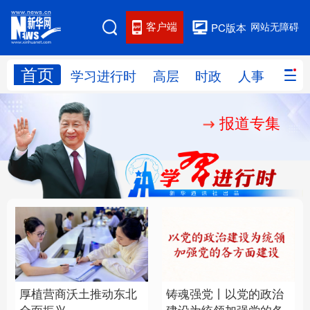
客户端
网站无障碍
PC版本
首页
网站地图
学习进行时
高层
时政
人事
国际
报道专集
学习进行时
高层
时政
人事
国际
财经
网评
港澳
台湾
思客智库
全球连线
教育
科技
科创
量子
体育
文化
书画
健康
军事
厚植营商沃土推动东北
铸魂强党丨以党的政治
访谈
视频
图片
政务