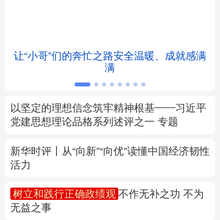
北京
天津
河北
山西
辽宁
吉林
上海
江苏
让“小哥”们的奔忙之路安全温暖、成就感满
满
浙江
安徽
福建
江西
山东
河南
湖北
湖南
以坚定的理想信念筑牢精神根基——习近平
党建思想理论品格系列述评之一
专题
广东
广西
海南
重庆
四川
贵州
云南
西藏
新华时评丨从“向新”“向优”读懂中国经济韧性
活力
陕西
甘肃
青海
宁夏
树立和践行正确政绩观
不作无补之功 不为
新疆
内蒙古
黑龙江
无益之事