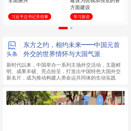
全面振兴
建设为统领加强党的各
方面建设
法律
中央文件
金融
汽车
习近平总书记关切事
学习新语
食品
人居
信息化
数字经济
学术中国
乡村振兴
银龄
溯源中国
东方之约，相约未来——中国元首
外交的世界情怀与大国气派
头条
城市
旅游
能源
会展
新时代以来，中国举办一系列主场外交活动，主题鲜
明、成果丰硕、亮点纷呈，打造出中国特色大国外交
彩票
娱乐
时尚
悦读
新名片，成为推动构建人类命运共同体的生动实践
公益
一带一路
亚太网
上市公司
文化产业
地方频道