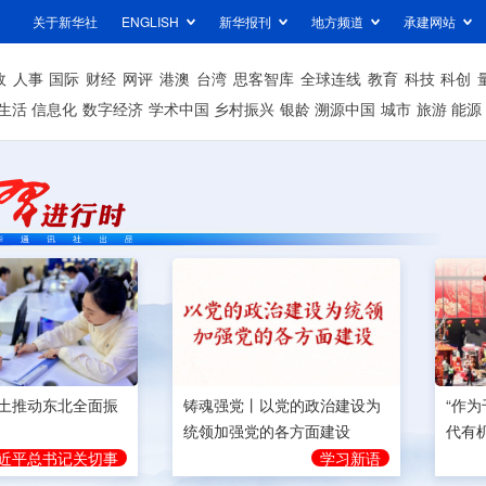
关于新华社
ENGLISH
新华报刊
地方频道
承建网站
政
人事
国际
财经
网评
港澳
台湾
思客智库
全球连线
教育
科技
科创
生活
信息化
数字经济
学术中国
乡村振兴
银龄
溯源中国
城市
旅游
能源
土推动东北全面振
铸魂强党丨以党的政治建设为
“作
统领加强党的各方面建设
代有
近平总书记关切事
学习新语