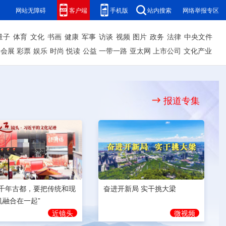
网站无障碍
客户端
手机版
站内搜索
网络举报专区
量子
体育
文化
书画
健康
军事
访谈
视频
图片
政务
法律
中央文件
会展
彩票
娱乐
时尚
悦读
公益
一带一路
亚太网
上市公司
文化产业
报道专集
奋进开新局 实干挑大梁
为千年古都，要把传统和现
机融合在一起”
微视频
近镜头