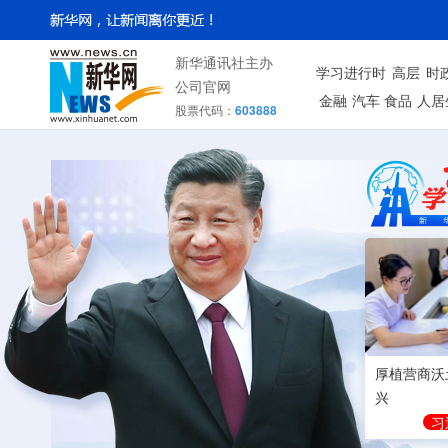
新华通讯社主办
学习进行时
高层
时
公司官网
金融
汽车
食品
人居
股票代码：
603888
厚植营商沃
兴
习