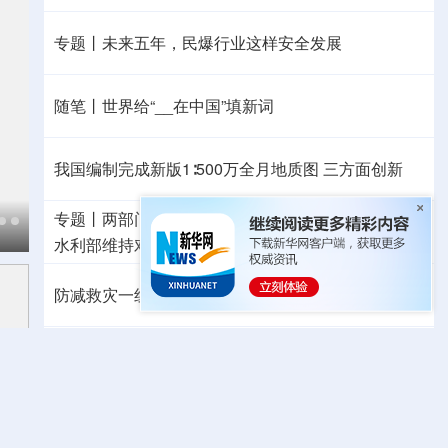
专题丨
未来五年，民爆行业这样安全发展
随笔丨世界给“__在中国”填新词
我国编制完成新版1∶500万全月地质图 三方面创新
专题丨
两部门对浙、闽启动防汛防台风四级应急响应
水利部维持对陕、黑的洪水防御Ⅳ级应急响应
防减救灾一线见闻丨高温持续，多地旱涝同防保民生
我国对派拓公司在华销售产品启动网络安全审查
外交部发言人就广岛核爆81周年等答问
高市早苗就“无核三原则”的表态含糊其辞