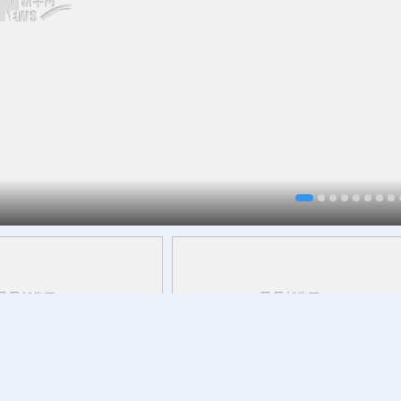
历史 拒绝拥核