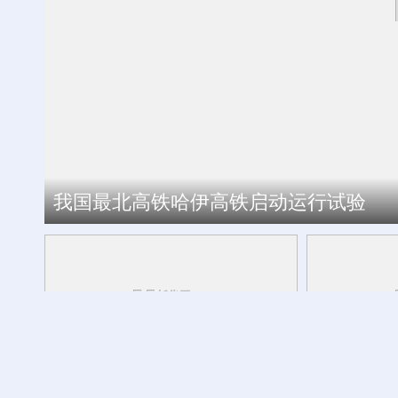
特写丨日本广岛废墟旁响起抗议声：勿忘
我国最北高铁哈伊高铁启动运行试验