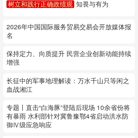
树立和践行正确政绩观
知畏与有为
多语种频道
2026年中国国际服务贸易交易会开放媒体报
English
Español
Français
عربى
名
Русский язык
日本語
한국어
保持定力、向质提升 民营企业创新动能持续
Deutsch
Português
增强
长征中的军事地理解读：万水千山只等闲之
血战湘江
专题丨
直击“白海豚”登陆后现场
10余省份将
有暴雨
水利部针对冀鲁豫鄂4省启动洪水防
御Ⅳ级应急响应