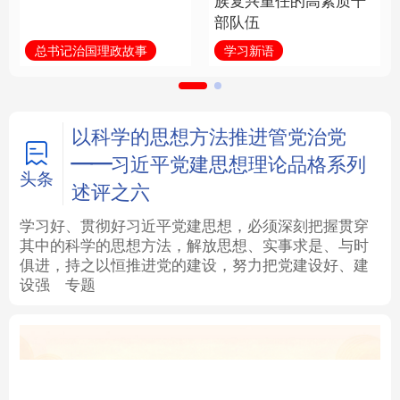
族复兴重任的高素质干
部队伍
法律
中央文件
金融
汽车
总书记治国理政故事
学习新语
食品
人居
信息化
数字经济
学术中国
乡村振兴
银龄
溯源中国
以科学的思想方法推进管党治党
——习近平党建思想理论品格系列
城市
旅游
能源
会展
头条
述评之六
彩票
娱乐
时尚
悦读
学习好、贯彻好习近平党建思想，必须深刻把握贯穿
其中的科学的思想方法，解放思想、实事求是、与时
俱进，持之以恒推进党的建设，努力把党建设好、建
公益
一带一路
亚太网
上市公司
设强
专题
文化产业
地方频道