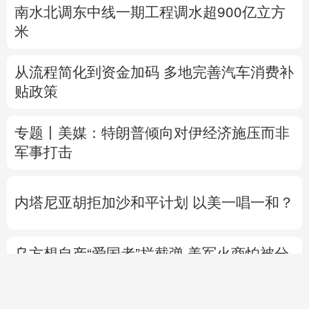
南水北调东中线一期工程调水超900亿立方
米
从流程简化到资金加码 多地完善汽车消费补
贴政策
专题丨
美媒：特朗普倾向对伊经济施压而非
军事打击
内塔尼亚胡拒加沙和平计划 以美一唱一和？
乌方想自产“爱国者”拦截弹 美军火商怕被分
蛋糕？