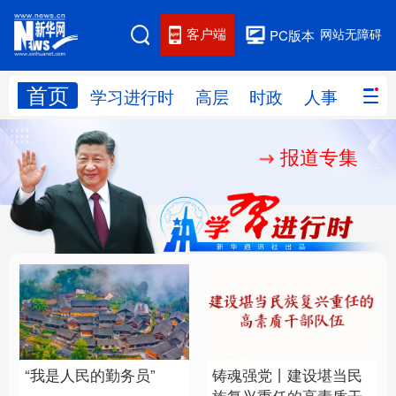
客户端
网站无障碍
PC版本
首页
网站地图
学习进行时
高层
时政
人事
国际
报道专集
学习进行时
高层
时政
人事
国际
财经
网评
港澳
台湾
思客智库
全球连线
教育
科技
科创
量子
体育
文化
书画
健康
军事
“我是人民的勤务员”
铸魂强党丨建设堪当民
访谈
视频
图片
政务