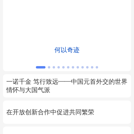
北京
天津
河北
山西
辽宁
吉林
上海
江苏
浙江
安徽
福建
江西
何以奇迹
山东
河南
湖北
湖南
广东
广西
海南
重庆
一诺千金 笃行致远——中国元首外交的世界
四川
贵州
云南
西藏
情怀与大国气派
陕西
甘肃
青海
宁夏
在开放创新合作中促进共同繁荣
新疆
内蒙古
黑龙江