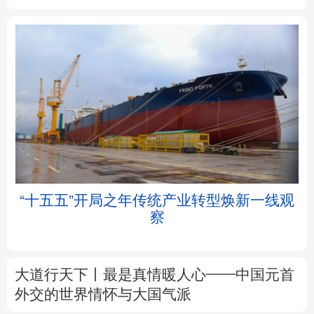
北京
天津
河北
山西
辽宁
吉林
上海
江苏
浙江
安徽
福建
江西
“十五五”开局之年传统产业转型焕新一线观
察
山东
河南
湖北
湖南
广东
广西
海南
重庆
大道行天下丨最是真情暖人心——中国元首
四川
贵州
云南
西藏
外交的
世界
情怀与大国气派
陕西
甘肃
青海
宁夏
中塔人士共话《习近平谈治国理政》第五卷
新疆
内蒙古
黑龙江