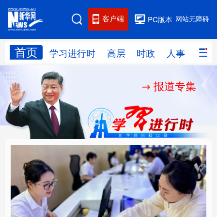
客户端
网站无障碍
PC版本
首页
网站地图
学习进行时
高层
时政
人事
国际
报道专集
学习进行时
高层
时政
人事
国际
财经
网评
港澳
台湾
思客智库
全球连线
教育
科技
科创
量子
体育
文化
书画
健康
军事
厚植营商沃土推动东北
铸魂强党丨以党的政治
访谈
视频
图片
政务