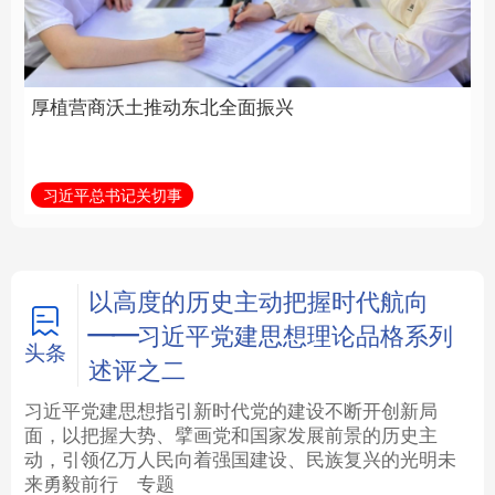
全面振兴
建设为统领加强党的各
方面建设
法律
中央文件
金融
汽车
习近平总书记关切事
学习新语
食品
人居
信息化
数字经济
学术中国
乡村振兴
银龄
溯源中国
以高度的历史主动把握时代航向
——习近平党建思想理论品格系列
城市
旅游
能源
会展
头条
述评之二
彩票
娱乐
时尚
悦读
习近平党建思想指引新时代党的建设不断开创新局
面，以把握大势、擘画党和国家发展前景的历史主
动，引领亿万人民向着强国建设、民族复兴的光明未
公益
一带一路
亚太网
上市公司
来勇毅前行
专题
文化产业
地方频道