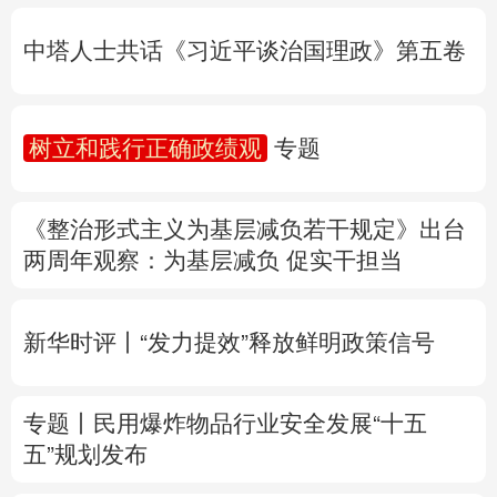
树立和践行正确政绩观
专题
多语种频道
《整治形式主义为基层减负若干规定》出台
English
Español
Français
عربى
两周年
观察
：为基层减负 促实干担当
Русский язык
日本語
한국어
新华时评丨“发力提效”释放鲜明政策信号
Deutsch
Português
专题丨
民用爆炸物品行业安全发展“十五
五”规划发布
专家解读中国首例对外贸易国家安全调查：
中国经贸治理体系一次重要升级
专题丨
“白海豚”逼近华东 罕见远洋台风将登