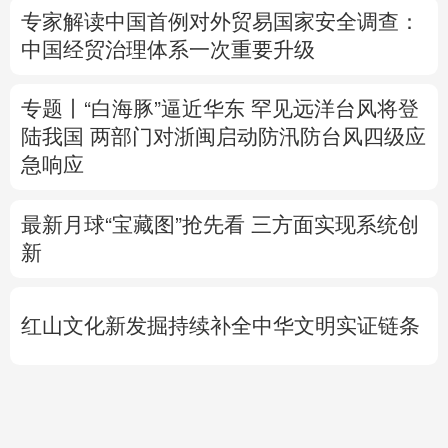
陆我国
两部门对浙闽启动防汛防台风四级应
急响应
最新月球“宝藏图”抢先看
三方面实现系统创
新
红山文化新发掘持续补全中华文明实证链条
外交部就广岛核爆81周年答问
警惕日本拥
核野心
专题丨
伊拟禁止敌对方通行霍尔木兹海峡 违
者重罚