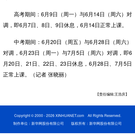
学术中国
乡村振兴
银龄
溯源中国
高考期间：6月9日（周一）与6月14日（周六）对
调，即6月7日、8日、9日休息，6月14日正常上课。
城市
旅游
能源
会展
彩票
娱乐
时尚
悦读
中考期间：6月20日（周五）与6月28日（周六）
公益
一带一路
亚太网
上市公司
对调，6月23日（周一）与7月5日（周六）对调，即6
月20日、21日、22日、23日休息，6月28日、7月5日
文化产业
正常上课。（记者 张晓丽）
地方频道
【责任编辑:王浩庆】
北京
天津
河北
山西
辽宁
吉林
上海
江苏
Copyright © 2000 - 2026 XINHUANET.com All Rights Reserved.
制作单位：新华网股份有限公司 版权所有：新华网股份有限公司
浙江
安徽
福建
江西