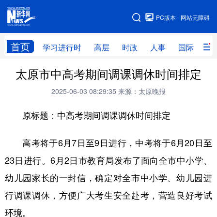
手机版
PC版本
网站无障碍
网站地图
首页
学习进行时
高层
时政
人事
国际
财
太原市中高考期间调课调休时间排定
学习进行时
高层
时政
人事
2025-06-03 08:29:35
来源：太原晚报
国际
财经
网评
港澳
原标题：中高考期间调课调休时间排定
台湾
思客智库
全球连线
教育
科技
科创
量子
体育
高考将于6月7日至9日进行，中考将于6月20日至
文化
书画
健康
军事
23日进行。6月2日市教育局发布了面向全市中小学、
访谈
视频
图片
政务
幼儿园家长的一封信，确定对全市中小学、幼儿园进
行调课调休，方便广大考生安全赴考，营造良好考试
法律
中央文件
金融
汽车
环境。
食品
人居
信息化
数字经济