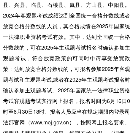
山东
河南
湖北
湖南
县、兴县、临县、石楼县、岚县、方山县、中阳县。
2024年客观题考试成绩达到全国统一合格分数线或者
广东
广西
海南
重庆
放宽合格分数线的人员，其合格成绩在2025年国家统
四川
贵州
云南
西藏
一法律职业资格考试有效。其中，达到全国统一合格
陕西
甘肃
青海
宁夏
分数线的，可在2025年主观题考试报名时确认参加主
新疆
内蒙古
黑龙江
观题考试，符合放宽政策的可同时申请享受放宽政
策；达到放宽合格分数线的，可报名参加2025年客观
多语种频道
题考试和主观题考试,或者在2025年主观题考试报名时
English
Español
Français
عربى
确认参加主观题考试。2025年国家统一法律职业资格
考试客观题考试实行网上报名，报名时间为6月16日0
Русский язык
日本語
한국어
时至6月30日18时。报名人员应当在规定期限内登录司
Deutsch
Português
法部官网（www.moj.gov.cn），按照网上报名要求、
流程及步骤填报个人信息。逾期不予补报。（记者