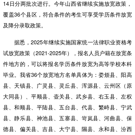
14日分两批次进行。今年山西省继续实施放宽政策，
学术中国
乡村振兴
银龄
溯源中国
覆盖36个县区，符合条件的考生可享受学历条件放宽
及降分录取政策。
城市
旅游
能源
会展
彩票
娱乐
时尚
悦读
据悉，2025年继续实施国家统一法律职业资格考
公益
一带一路
亚太网
上市公司
试放宽政策（2021-2025年），报名人员户籍在放宽条
文化产业
件地方的，可以将报名学历条件放宽为高等学校本科
毕业。我省36个放宽地方名单具体为：娄烦县、阳高
县、天镇县、广灵县、灵丘县、浑源县、云州区（原
地方频道
大同县）、平顺县、壶关县、武乡县、右玉县、左权
北京
天津
河北
山西
县、和顺县、平陆县、五台县、代县、繁峙县、宁武
辽宁
吉林
上海
江苏
县、静乐县、神池县、五寨县、岢岚县、河曲县、保
浙江
安徽
福建
江西
德县、偏关县、吉县、大宁县、隰县、永和县、汾西