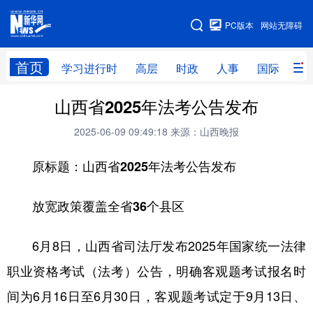
手机版
PC版本
网站无障碍
网站地图
首页
学习进行时
高层
时政
人事
国际
财
山西省2025年法考公告发布
学习进行时
高层
时政
人事
2025-06-09 09:49:18
来源：山西晚报
国际
财经
网评
港澳
原标题：山西省2025年法考公告发布
台湾
思客智库
全球连线
教育
科技
科创
量子
体育
放宽政策覆盖全省36个县区
文化
书画
健康
军事
6月8日，山西省司法厅发布2025年国家统一法律
访谈
视频
图片
政务
职业资格考试（法考）公告，明确客观题考试报名时
法律
中央文件
金融
汽车
间为6月16日至6月30日，客观题考试定于9月13日、
食品
人居
信息化
数字经济