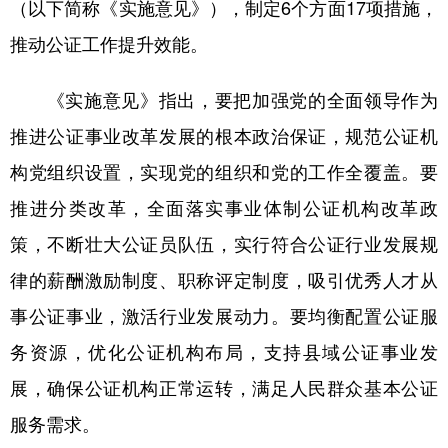
（以下简称《实施意见》），制定6个方面17项措施，
学术中国
乡村振兴
银龄
溯源中国
推动公证工作提升效能。
城市
旅游
能源
会展
《实施意见》指出，要把加强党的全面领导作为
彩票
娱乐
时尚
悦读
推进公证事业改革发展的根本政治保证，规范公证机
公益
一带一路
亚太网
上市公司
构党组织设置，实现党的组织和党的工作全覆盖。要
推进分类改革，全面落实事业体制公证机构改革政
文化产业
策，不断壮大公证员队伍，实行符合公证行业发展规
律的薪酬激励制度、职称评定制度，吸引优秀人才从
地方频道
事公证事业，激活行业发展动力。要均衡配置公证服
北京
天津
河北
山西
务资源，优化公证机构布局，支持县域公证事业发
辽宁
吉林
上海
江苏
展，确保公证机构正常运转，满足人民群众基本公证
浙江
安徽
福建
江西
服务需求。