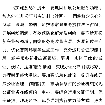
山东
河南
湖北
湖南
《实施意见》提出，要巩固拓展公证服务领域，
广东
广西
海南
重庆
常态化推进“公证服务进村（社区）”，围绕群众关心的
四川
贵州
云南
西藏
继承、遗嘱、婚姻、监护等家庭事务提供法律咨询、
陕西
甘肃
青海
宁夏
开展纠纷调解，有效预防化解矛盾纠纷。要不断开拓
新兴业务领域，围绕服务高质量发展、发展新质生产
新疆
内蒙古
黑龙江
力、优化营商环境等重点工作，充分运用公证职能手
段，积极服务新业态新领域。要进一步拓展优化“减
多语种频道
证、便民、提速”服务措施，实现办证材料能减尽减、
English
Español
Français
عربى
办理时限能快尽快。要加强信息化建设，提升在线开
Русский язык
日本語
한국어
展公证管理工作的能力，推动有条件的公证机构实现
Deutsch
Português
公证业务在线预约、申办。要综合运用公证证明、保
全证据、现场监督、赋予强制执行效力等方式，努力