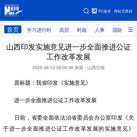
手机版
PC版本
网站无障碍
网站地图
首页
学习进行时
高层
时政
人事
国际
财
山西印发实施意见进一步全面推进公证
学习进行时
高层
时政
人事
工作改革发展
国际
财经
网评
港澳
2025-06-12 09:05:06
来源：山西日报
台湾
思客智库
全球连线
教育
原标题：我省印发《实施意见》
科技
科创
量子
体育
文化
书画
健康
军事
进一步全面推进公证工作改革发展
访谈
视频
图片
政务
日前，省委全面依法治省委员会办公室印发《关
法律
中央文件
金融
汽车
于进一步全面推进公证工作改革发展的实施意见》
食品
人居
信息化
数字经济