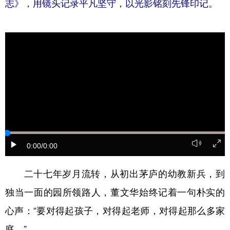
志》，用镜头记录平凡坚守，以光影铭刻先锋印记。
学术中国
乡村振兴
银龄
溯源中国
城市
旅游
能源
会展
彩票
娱乐
时尚
悦读
公益
一带一路
亚太网
上市公司
文化产业
地方频道
0:00
/0:00
北京
天津
河北
山西
二十七年岁月流转，从初出茅庐的幼教新兵，到
独当一面的园所领路人，董文华始终记着一句朴实的
辽宁
吉林
上海
江苏
心声：“要对得起孩子，对得起老师，对得起那么多家
浙江
安徽
福建
江西
庭。”