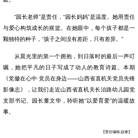
山东
河南
湖北
湖南
广东
广西
海南
重庆
“园长老师”是责任，“园长妈妈”是温度。她用责任
与爱心构筑成长的摇篮。在她眼中，每个孩子都是一
四川
贵州
云南
西藏
颗独特的种子，“孩子之间没有差距，只有差异。”
陕西
甘肃
青海
宁夏
新疆
内蒙古
黑龙江
从晨光里的第一个拥抱，到日落时的最后一声叮
嘱，她把平凡的日子写成了动人的教育诗篇。本期
多语种频道
《党徽在心中·党员在身边——山西省直机关党员先锋
影像志》，让我们走近山西省直机关长治路幼儿园党
English
Español
Français
عربى
支部书记、园长董文华，聆听她“以爱育爱”的温暖故
Русский язык
日本語
한국어
事。
Deutsch
Português
【责任编辑:赵睿】