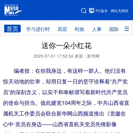
手机版
PC版本
网站无障碍
网站地图
首页
学习进行时
高层
时政
人事
国际
财
送你一朵小红花
学习进行时
高层
时政
人事
2025-07-01 17:52:34
来源：新华网
国际
财经
网评
港澳
编者按：在你我身边，有这样一群人。他们没有
台湾
思客智库
全球连线
教育
惊天动地的壮举，却用日复一日的坚守诠释着“共产党
科技
科创
量子
体育
员”的深刻含义，以实干和奉献谱写着新时代共产党员
文化
书画
健康
军事
的使命与担当。值此建党104周年之际，中共山西省直
访谈
视频
图片
政务
属机关工作委员会联合新华网山西频道推出《党徽在
法律
中央文件
金融
汽车
心中·党员在身边——山西省直机关党员先锋影像
食品
人居
信息化
数字经济