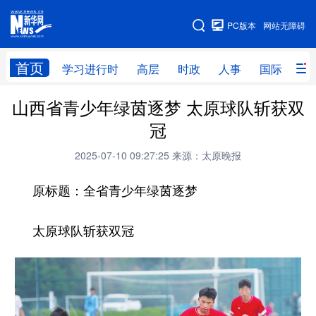
手机版
PC版本
网站无障碍
网站地图
首页
学习进行时
高层
时政
人事
国际
财
山西省青少年绿茵逐梦 太原球队斩获双
学习进行时
高层
时政
人事
冠
国际
财经
网评
港澳
2025-07-10 09:27:25
来源：太原晚报
台湾
思客智库
全球连线
教育
原标题：全省青少年绿茵逐梦
科技
科创
量子
体育
文化
书画
健康
军事
太原球队斩获双冠
访谈
视频
图片
政务
法律
中央文件
金融
汽车
食品
人居
信息化
数字经济