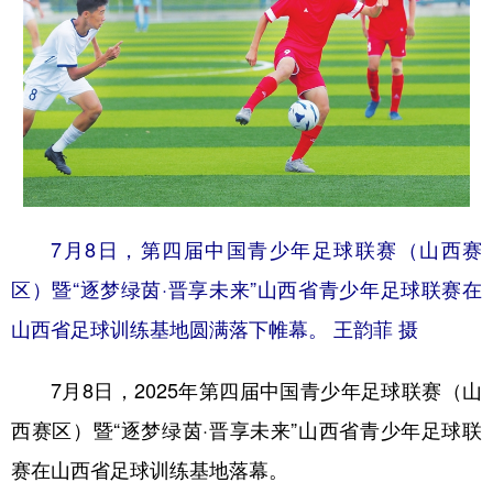
学术中国
乡村振兴
银龄
溯源中国
城市
旅游
能源
会展
彩票
娱乐
时尚
悦读
公益
一带一路
亚太网
上市公司
文化产业
7月8日，第四届中国青少年足球联赛（山西赛
区）暨“逐梦绿茵·晋享未来”山西省青少年足球联赛在
地方频道
山西省足球训练基地圆满落下帷幕。 王韵菲 摄
北京
天津
河北
山西
7月8日，2025年第四届中国青少年足球联赛（山
辽宁
吉林
上海
江苏
西赛区）暨“逐梦绿茵·晋享未来”山西省青少年足球联
浙江
安徽
福建
江西
赛在山西省足球训练基地落幕。