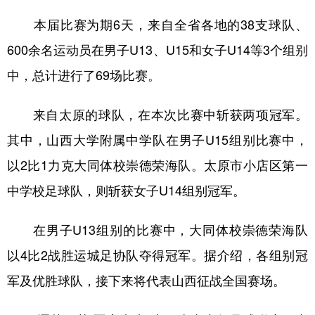
山东
河南
湖北
湖南
本届比赛为期6天，来自全省各地的38支球队、
广东
广西
海南
重庆
600余名运动员在男子U13、U15和女子U14等3个组别
四川
贵州
云南
西藏
中，总计进行了69场比赛。
陕西
甘肃
青海
宁夏
来自太原的球队，在本次比赛中斩获两项冠军。
新疆
内蒙古
黑龙江
其中，山西大学附属中学队在男子U15组别比赛中，
以2比1力克大同体校崇德荣海队。太原市小店区第一
多语种频道
中学校足球队，则斩获女子U14组别冠军。
English
Español
Français
عربى
在男子U13组别的比赛中，大同体校崇德荣海队
Русский язык
日本語
한국어
以4比2战胜运城足协队夺得冠军。据介绍，各组别冠
Deutsch
Português
军及优胜球队，接下来将代表山西征战全国赛场。