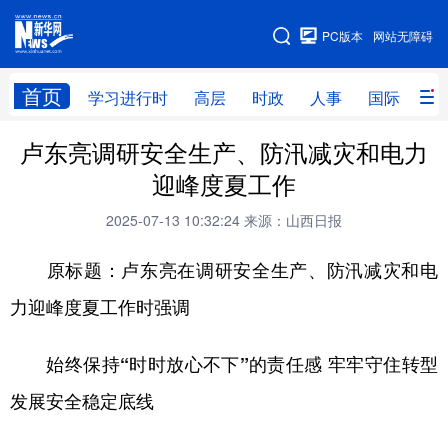
手机版
PC版本
网站无障碍
网站地图
首页
学习进行时
高层
时政
人事
国际
财
卢东亮调研安全生产、防汛减灾和电力
学习进行时
高层
时政
人事
迎峰度夏工作
国际
财经
网评
港澳
2025-07-13 10:32:24
来源：山西日报
台湾
思客智库
全球连线
教育
原标题：卢东亮在调研安全生产、防汛减灾和电
科技
科创
量子
体育
力迎峰度夏工作时强调
文化
书画
健康
军事
始终保持“时时放心不下”的责任感 牢牢守住转型
访谈
视频
图片
政务
发展安全稳定底线
法律
中央文件
金融
汽车
食品
人居
信息化
数字经济