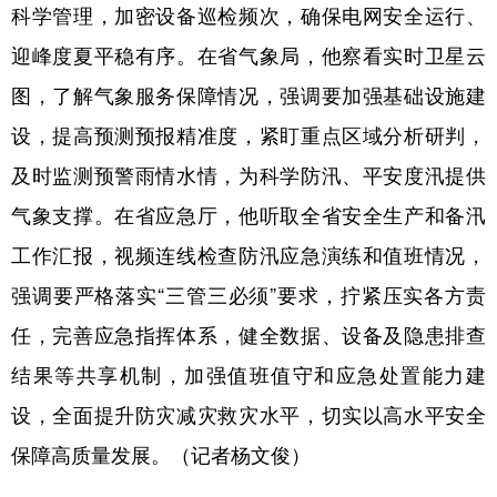
山东
河南
湖北
湖南
科学管理，加密设备巡检频次，确保电网安全运行、
迎峰度夏平稳有序。在省气象局，他察看实时卫星云
广东
广西
海南
重庆
图，了解气象服务保障情况，强调要加强基础设施建
四川
贵州
云南
西藏
设，提高预测预报精准度，紧盯重点区域分析研判，
陕西
甘肃
青海
宁夏
及时监测预警雨情水情，为科学防汛、平安度汛提供
新疆
内蒙古
黑龙江
气象支撑。在省应急厅，他听取全省安全生产和备汛
工作汇报，视频连线检查防汛应急演练和值班情况，
多语种频道
强调要严格落实“三管三必须”要求，拧紧压实各方责
English
Español
Français
عربى
任，完善应急指挥体系，健全数据、设备及隐患排查
结果等共享机制，加强值班值守和应急处置能力建
Русский язык
日本語
한국어
设，全面提升防灾减灾救灾水平，切实以高水平安全
Deutsch
Português
保障高质量发展。（记者杨文俊）