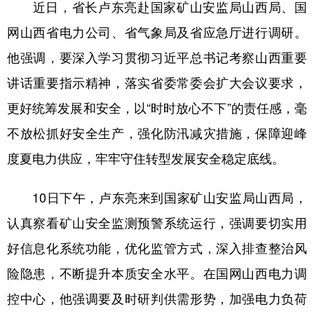
近日，省长卢东亮赴国家矿山安监局山西局、国
学术中国
乡村振兴
银龄
溯源中国
网山西省电力公司、省气象局及省应急厅进行调研。
他强调，要深入学习贯彻习近平总书记考察山西重要
城市
旅游
能源
会展
讲话重要指示精神，落实省委常委会扩大会议要求，
彩票
娱乐
时尚
悦读
更好统筹发展和安全，以“时时放心不下”的责任感，毫
公益
一带一路
亚太网
上市公司
不放松抓好安全生产，强化防汛减灾措施，保障迎峰
文化产业
度夏电力供应，牢牢守住转型发展安全稳定底线。
10日下午，卢东亮来到国家矿山安监局山西局，
地方频道
认真察看矿山安全监测预警系统运行，强调要切实用
北京
天津
河北
山西
好信息化系统功能，优化监管方式，深入排查整治风
辽宁
吉林
上海
江苏
险隐患，不断提升本质安全水平。在国网山西电力调
浙江
安徽
福建
江西
控中心，他强调要及时研判供需形势，加强电力负荷