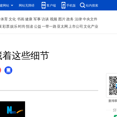
建网站
网站无障碍
客户端
手机版
站内搜索
体育
文化
书画
健康
军事
访谈
视频
图片
政务
法律
中央文件
展
彩票
娱乐
时尚
悦读
公益
一带一路
亚太网
上市公司
文化产业
藏着这些细节