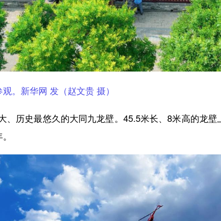
参观。新华网 发（赵文贵 摄）
历史最悠久的大同九龙壁。45.5米长、8米高的龙壁上
年。