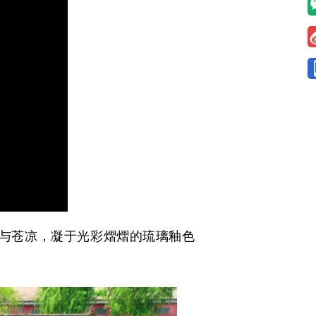
心与苍凉，凝于光彩熠熠的琉璃釉色