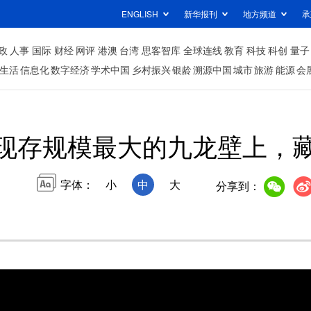
ENGLISH
新华报刊
地方频道
承
政
人事
国际
财经
网评
港澳
台湾
思客智库
全球连线
教育
科技
科创
量子
生活
信息化
数字经济
学术中国
乡村振兴
银龄
溯源中国
城市
旅游
能源
会
现存规模最大的九龙壁上，
字体：
小
中
大
分享到：