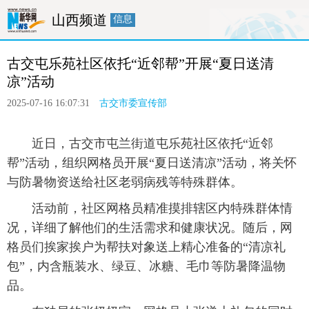
山西频道
信息
首页
要闻
政务
廉政
人事
 古交屯乐苑社区依托“近邻帮”开展“夏日送清
产经
医卫
教育
旅游
融媒体
凉”活动
2025-07-16 16:07:31
古交市委宣传部
 近日，古交市屯兰街道屯乐苑社区依托“近邻
帮”活动，组织网格员开展“夏日送清凉”活动，将关怀
与防暑物资送给社区老弱病残等特殊群体。
 活动前，社区网格员精准摸排辖区内特殊群体情
况，详细了解他们的生活需求和健康状况。随后，网
格员们挨家挨户为帮扶对象送上精心准备的“清凉礼
包”，内含瓶装水、绿豆、冰糖、毛巾等防暑降温物
品。