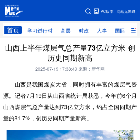
手机版
PC版本
网站无障碍
网站地图
首页
学习进行时
高层
时政
人事
国际
财
山西上半年煤层气总产量73亿立方米 创
学习进行时
高层
时政
人事
历史同期新高
国际
财经
网评
港澳
2025-07-19 17:38:49
来源：新华网
台湾
思客智库
全球连线
教育
山西是我国煤炭大省，同时拥有丰富的煤层气资
科技
科创
量子
体育
源。记者7月19日从山西省统计局获悉，今年前6个月
文化
书画
健康
军事
山西煤层气总产量达到73亿立方米，约占全国同期产
访谈
视频
图片
政务
量的81.7%，创历史同期产量新高。
法律
中央文件
金融
汽车
食品
人居
信息化
数字经济