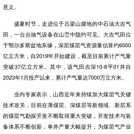
山东
河南
湖北
湖南
意义。
广东
广西
海南
重庆
盛夏时节，走进位于吕梁山腹地的中石油大吉气
四川
贵州
云南
西藏
田，一台台抽气设备在山峦中隐约可见。大吉气田位
陕西
甘肃
青海
宁夏
于鄂尔多斯盆地东缘，深层煤层气资源量估算约6000
新疆
内蒙古
黑龙江
亿立方米，自2019年开始建设，截至目前累计产气量
突破37亿立方米。其中，该气田吉深10-8平01井自
多语种频道
2023年1月投产以来，累计产气量达7000万立方米。
English
Español
Français
عربى
业内专家表示，山西近年来持续加大煤层气关键
Русский язык
日本語
한국어
技术攻关，目前在薄煤层、深煤层等新领域、新层系
Deutsch
Português
的煤层气勘探开发不断取得重大突破，开发技术与装
备体系不断创新，单井产量大幅提升，为煤层气产业