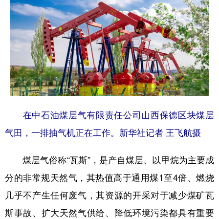
学术中国
乡村振兴
银龄
溯源中国
城市
旅游
能源
会展
彩票
娱乐
时尚
悦读
公益
一带一路
亚太网
上市公司
文化产业
在中石油煤层气有限责任公司山西保德区块煤层
气田，一排抽气机正在工作。新华社记者 王飞航摄
地方频道
煤层气俗称“瓦斯”，是产自煤层、以甲烷为主要成
北京
天津
河北
山西
分的非常规天然气，其热值高于通用煤1至4倍、燃烧
辽宁
吉林
上海
江苏
几乎不产生任何废气，其资源的开采对于减少煤矿瓦
浙江
安徽
福建
江西
斯事故、扩大天然气供给、降低环境污染都具有重要