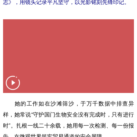
志》，用镜头记录平凡坚守，以光影铭刻先锋印记。
学术中国
乡村振兴
银龄
溯源中国
城市
旅游
能源
会展
彩票
娱乐
时尚
悦读
公益
一带一路
亚太网
上市公司
文化产业
地方频道
北京
天津
河北
山西
她的工作如在沙滩筛沙，于万千数据中排查异
样，她常说“守护国门生物安全没有完成时，只有进行
辽宁
吉林
上海
江苏
时”。扎根一线二十余载，她用每一次检测、每一份报
浙江
安徽
福建
江西
告，在微观世界筑牢贸易通道的安全屏障。