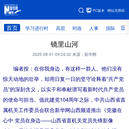
手机版
PC版本
网站无障碍
网站地图
首页
学习进行时
高层
时政
人事
国际
财
镜里山河
学习进行时
高层
时政
人事
2025-08-01 09:24:32
来源：新华网
国际
财经
网评
港澳
编者按：在你我身边，有这样一群人。他们没有
台湾
思客智库
全球连线
教育
惊天动地的壮举，却用日复一日的坚守诠释着“共产党
科技
科创
量子
体育
员”的深刻含义，以实干和奉献谱写着新时代共产党员
文化
书画
健康
军事
的使命与担当。值此建党104周年之际，中共山西省直
访谈
视频
图片
政务
属机关工作委员会联合新华网山西频道推出《党徽在
法律
中央文件
金融
汽车
心中·党员在身边——山西省直机关党员先锋影像
食品
人居
信息化
数字经济