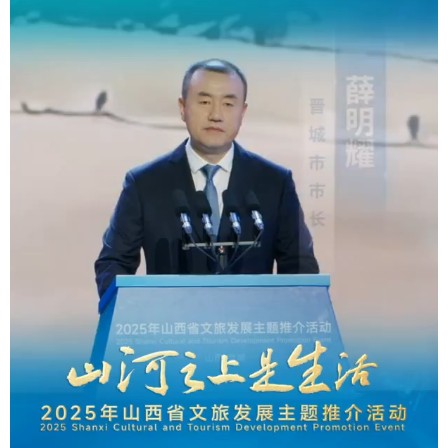
学术中国
乡村振兴
银龄
溯源中国
城市
旅游
能源
会展
彩票
娱乐
时尚
悦读
公益
一带一路
亚太网
上市公司
文化产业
地方频道
北京
天津
河北
山西
辽宁
吉林
上海
江苏
浙江
安徽
福建
江西