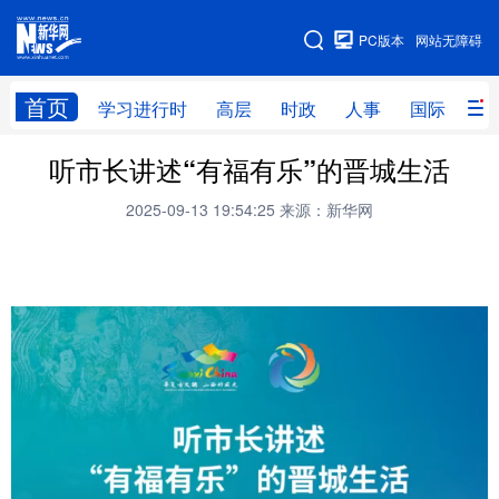
手机版
PC版本
网站无障碍
网站地图
首页
学习进行时
高层
时政
人事
国际
财
听市长讲述“有福有乐”的晋城生活
学习进行时
高层
时政
人事
2025-09-13 19:54:25
来源：新华网
国际
财经
网评
港澳
台湾
思客智库
全球连线
教育
科技
科创
量子
体育
文化
书画
健康
军事
访谈
视频
图片
政务
法律
中央文件
金融
汽车
食品
人居
信息化
数字经济