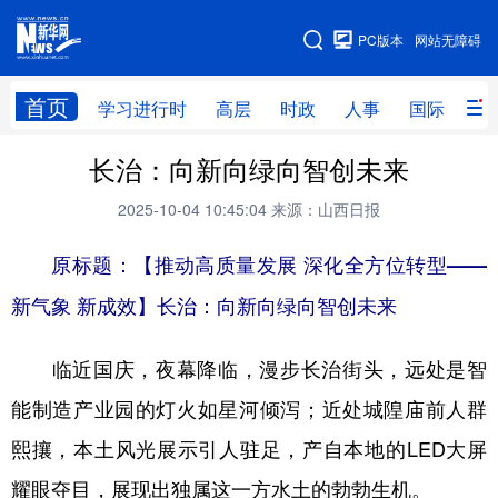
手机版
PC版本
网站无障碍
网站地图
首页
学习进行时
高层
时政
人事
国际
财
长治：向新向绿向智创未来
学习进行时
高层
时政
人事
2025-10-04 10:45:04
来源：山西日报
国际
财经
网评
港澳
原标题：【推动高质量发展 深化全方位转型——
台湾
思客智库
全球连线
教育
新气象 新成效】长治：向新向绿向智创未来
科技
科创
量子
体育
文化
书画
健康
军事
临近国庆，夜幕降临，漫步长治街头，远处是智
访谈
视频
图片
政务
能制造产业园的灯火如星河倾泻；近处城隍庙前人群
熙攘，本土风光展示引人驻足，产自本地的LED大屏
法律
中央文件
金融
汽车
耀眼夺目，展现出独属这一方水土的勃勃生机。
食品
人居
信息化
数字经济