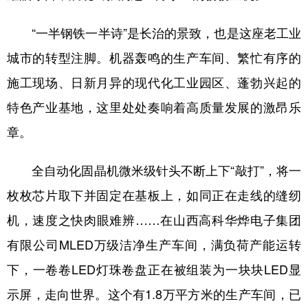
学术中国
乡村振兴
银龄
溯源中国
“一半钢铁一半诗”是长治的景致，也是这座老工业
城市的转型注脚。机器轰鸣的生产车间、繁忙有序的
城市
旅游
能源
会展
施工现场、日新月异的现代化工业园区、蓬勃兴起的
彩票
娱乐
时尚
悦读
特色产业基地，这里处处奏响着高质量发展的激昂乐
公益
一带一路
亚太网
上市公司
章。
文化产业
全自动化固晶机微米级针头不断上下“敲打”，将一
枚枚芯片取下并固定在基板上，如同正在走线的缝纫
地方频道
机，速度之快肉眼难辨……在山西高科华烨电子集团
北京
天津
河北
山西
有限公司MLED万级洁净生产车间，满负荷产能运转
辽宁
吉林
上海
江苏
下，一卷卷LED灯珠卷盘正在被组装为一块块LED显
浙江
安徽
福建
江西
示屏，走向世界。这个有1.8万平方米的生产车间，已