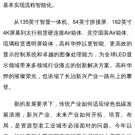
山东
河南
湖北
湖南
基本实现流程智能化。
广东
广西
海南
重庆
从135英寸智显一体机、54英寸拼接屏、162英寸
四川
贵州
云南
西藏
4K屏幕到太行租赁硬连接Air箱体、灵空固装Air箱体、
陕西
甘肃
青海
宁夏
琉璃租赁透明屏箱体，高科华烨以更智能、更高效的
新疆
内蒙古
黑龙江
显示控制系统和卓越的图像处理能力，为全球LED显
示领域带来多领域行业痛点的创新解决方案。高科华
烨的璀璨荣光，也浓缩了长治新兴产业一路向上的攀
多语种频道
登。
English
Español
Français
عربى
Русский язык
日本語
한국어
新的发展要求下，传统产业如何适应绿色低碳发
展浪潮，新兴产业、未来产业如何开拓、培育、布
Deutsch
Português
局，是资源型老工业城市必须面对的问题。今年以