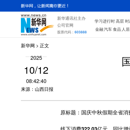
新华通讯社主办
学习进行时
高层
时
公司官网
金融
汽车
食品
人居
股票代码：
603888
新华网
> 正文
2025
10/12
08:42:40
来源：山西日报
原标题：国庆中秋假期全省消
线下消费322.03亿元，同比增长