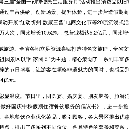
三届“全国一刻钟便民生活服务月”活动推出消费品以旧
，通过丰富供给、创新场景、提升体验，进一步营造假期商
联动开展“红动忻州 数聚三晋”电商文化节等20项沉浸式
人次，同比增长10.52%，总营业额达5.2亿元，同比增长
游。全省各地立足资源禀赋打造特色文旅IP，全省文旅
祖园景区以“回家团圆”为主题，精心策划了一系列丰富
撞的节日盛宴，让游客在领略非遗魅力的同时，也感受
54亿元。
显温度。节日里，团圆宴、婚庆宴、朋友聚餐、旅游消
于做好国庆中秋假期住宿餐饮服务的倡议书》，进一步推
。各地餐饮企业优化菜品，吸引顾客，各大景区推出优
特点，推出了多系列不同价位、各具特色的套餐和菜系