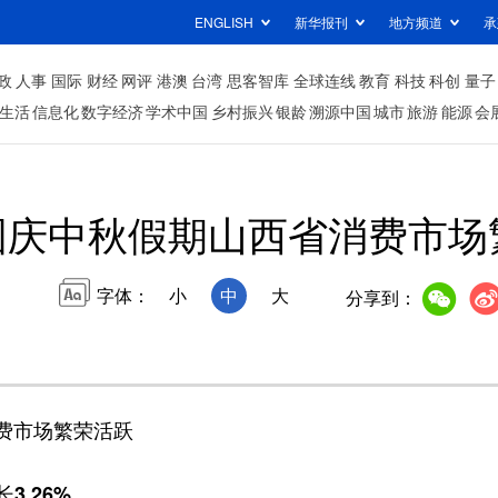
ENGLISH
新华报刊
地方频道
承
政
人事
国际
财经
网评
港澳
台湾
思客智库
全球连线
教育
科技
科创
量子
生活
信息化
数字经济
学术中国
乡村振兴
银龄
溯源中国
城市
旅游
能源
会
国庆中秋假期山西省消费市场
字体：
小
中
大
分享到：
费市场繁荣活跃
3.26%