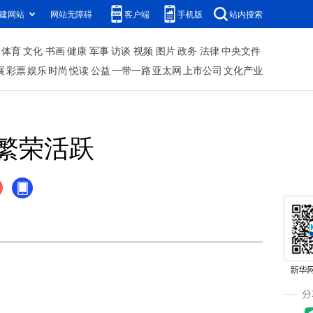
建网站
网站无障碍
客户端
手机版
站内搜索
体育
文化
书画
健康
军事
访谈
视频
图片
政务
法律
中央文件
展
彩票
娱乐
时尚
悦读
公益
一带一路
亚太网
上市公司
文化产业
繁荣活跃