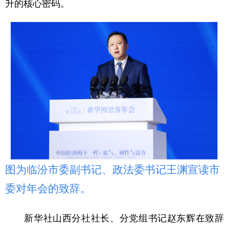
升的核心密码。
山东
河南
湖北
湖南
广东
广西
海南
重庆
四川
贵州
云南
西藏
陕西
甘肃
青海
宁夏
新疆
内蒙古
黑龙江
多语种频道
English
Español
Français
عربى
图为临汾市委副书记、政法委书记王渊宣读市
Русский язык
日本語
한국어
委对年会的致辞。
Deutsch
Português
新华社山西分社社长、分党组书记赵东辉在致辞