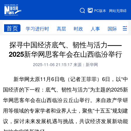
手机版
PC版本
网站无障碍
网站地图
首页
学习进行时
高层
时政
人事
国际
财
探寻中国经济底气、韧性与活力——
学习进行时
高层
时政
人事
2025新华网思客年会在山西临汾举行
国际
财经
网评
港澳
2025-11-06 21:15:17
来源：新华网
台湾
思客智库
全球连线
教育
新华网太原11月6日电（记者王菲菲）6日，以“中
科技
科创
量子
体育
国经济的下一程：底气、韧性与活力”为主题的2025新
文化
书画
健康
军事
华网思客年会在山西临汾云丘山举行。来自政产学研
访谈
视频
图片
政务
用等领域的专家学者和业界人士，聚焦“十五五”规划建
法律
中央文件
金融
汽车
议，探讨未来发展机遇与挑战，共议经济发展新动能
食品
人居
信息化
数字经济