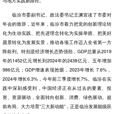
与地方实践新路径。
学术中国
乡村振兴
银龄
溯源中国
临汾市委副书记、政法委书记王渊宣读了市委对
城市
旅游
能源
会展
年会的致辞，近年来，临汾市着力把党的创新理论转
彩票
娱乐
时尚
悦读
化为生动实践、把先进理念转化为实操举措、把美好
愿景转化为发展实景，推动各项工作迈入全省第一方
公益
一带一路
亚太网
上市公司
阵前列。特别是经济增长态势强劲，GDP总量从2019
文化产业
年的1452亿元增长到2024年的2438亿元、五年增加
986亿元；GDP增速表现抢眼，2023年增长 7.6%，
地方频道
2024年增长6.3%，今年前三季度增长7%。临汾在实
北京
天津
河北
山西
践中深刻感受到，中国经济正在从过去的要素、投
辽宁
吉林
上海
江苏
资、资源驱动，全面转向创新、消费、绿色驱动。超
浙江
安徽
福建
江西
前布局、大力培育“三大新动能”，正是临汾发展能级跃