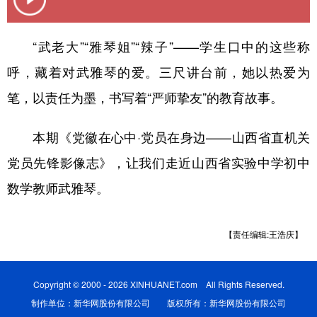
学术中国
乡村振兴
银龄
溯源中国
“武老大”“雅琴姐”“辣子”——学生口中的这些称
城市
旅游
能源
会展
呼，藏着对武雅琴的爱。三尺讲台前，她以热爱为
彩票
娱乐
时尚
悦读
笔，以责任为墨，书写着“严师挚友”的教育故事。
公益
一带一路
亚太网
上市公司
本期《党徽在心中·党员在身边——山西省直机关
文化产业
党员先锋影像志》，让我们走近山西省实验中学初中
数学教师武雅琴。
地方频道
北京
天津
河北
山西
【责任编辑:王浩庆】
辽宁
吉林
上海
江苏
Copyright © 2000 - 2026 XINHUANET.com All Rights Reserved.
浙江
安徽
福建
江西
制作单位：新华网股份有限公司 版权所有：新华网股份有限公司