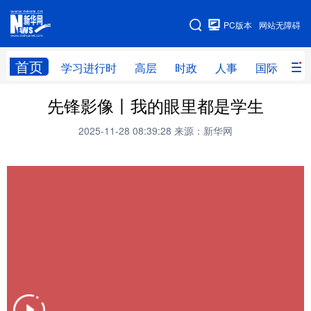
手机版
PC版本
网站无障碍
网站地图
首页
学习进行时
高层
时政
人事
国际
财
先锋影像丨我的眼里都是学生
学习进行时
高层
时政
人事
2025-11-28 08:39:28
来源：新华网
国际
财经
网评
港澳
台湾
思客智库
全球连线
教育
科技
科创
量子
体育
文化
书画
健康
军事
访谈
视频
图片
政务
法律
中央文件
金融
汽车
食品
人居
信息化
数字经济