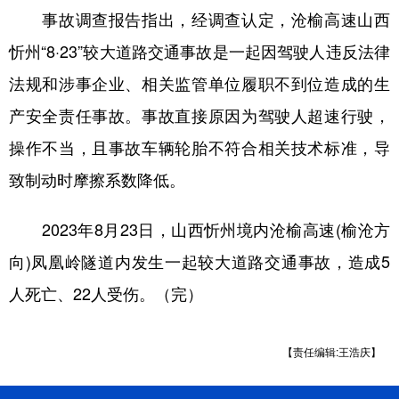
事故调查报告指出，经调查认定，沧榆高速山西
学术中国
乡村振兴
银龄
溯源中国
忻州“8·23”较大道路交通事故是一起因驾驶人违反法律
城市
旅游
能源
会展
法规和涉事企业、相关监管单位履职不到位造成的生
彩票
娱乐
时尚
悦读
产安全责任事故。事故直接原因为驾驶人超速行驶，
操作不当，且事故车辆轮胎不符合相关技术标准，导
公益
一带一路
亚太网
上市公司
致制动时摩擦系数降低。
文化产业
2023年8月23日，山西忻州境内沧榆高速(榆沧方
地方频道
向)凤凰岭隧道内发生一起较大道路交通事故，造成5
人死亡、22人受伤。（完）
北京
天津
河北
山西
辽宁
吉林
上海
江苏
【责任编辑:王浩庆】
浙江
安徽
福建
江西