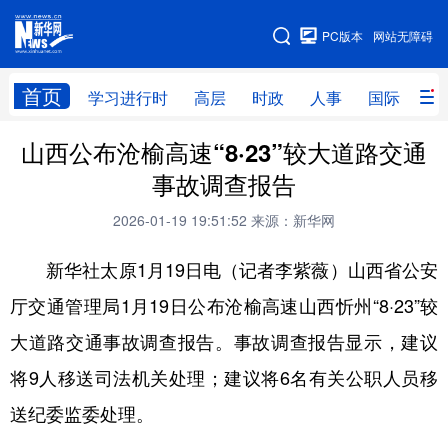
手机版
PC版本
网站无障碍
网站地图
首页
学习进行时
高层
时政
人事
国际
财
山西公布沧榆高速“8·23”较大道路交通
学习进行时
高层
时政
人事
事故调查报告
国际
财经
网评
港澳
2026-01-19 19:51:52
来源：新华网
台湾
思客智库
全球连线
教育
新华社太原1月19日电（记者李紫薇）山西省公安
科技
科创
量子
体育
厅交通管理局1月19日公布沧榆高速山西忻州“8·23”较
文化
书画
健康
军事
大道路交通事故调查报告。事故调查报告显示，建议
访谈
视频
图片
政务
将9人移送司法机关处理；建议将6名有关公职人员移
法律
中央文件
金融
汽车
送纪委监委处理。
食品
人居
信息化
数字经济