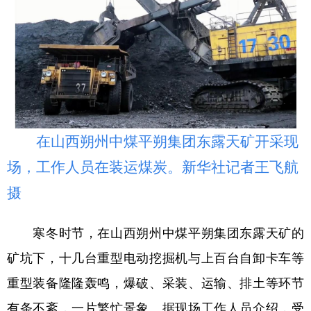
学术中国
乡村振兴
银龄
溯源中国
城市
旅游
能源
会展
彩票
娱乐
时尚
悦读
公益
一带一路
亚太网
上市公司
在山西朔州中煤平朔集团东露天矿开采现
文化产业
场，工作人员在装运煤炭。新华社记者王飞航
摄
地方频道
北京
天津
河北
山西
寒冬时节，在山西朔州中煤平朔集团东露天矿的
矿坑下，十几台重型电动挖掘机与上百台自卸卡车等
辽宁
吉林
上海
江苏
重型装备隆隆轰鸣，爆破、采装、运输、排土等环节
浙江
安徽
福建
江西
有条不紊，一片繁忙景象。据现场工作人员介绍，受