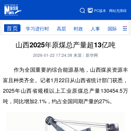
手机版
PC版本
网站无障碍
网站地图
首页
学习进行时
高层
时政
人事
国际
财
山西2025年原煤总产量超13亿吨
学习进行时
高层
时政
人事
2026-01-22 17:24:38
来源：新华网
国际
财经
网评
港澳
作为全国重要的综合能源基地，山西煤炭资源丰
台湾
思客智库
全球连线
教育
富且种类齐全。记者1月22日从山西省统计部门获悉，
科技
科创
量子
体育
2025年山西省规模以上工业原煤总产量130454.5万
文化
书画
健康
军事
吨，同比增加2.1%，约占全国同期产量的27%。
访谈
视频
图片
政务
法律
中央文件
金融
汽车
食品
人居
信息化
数字经济