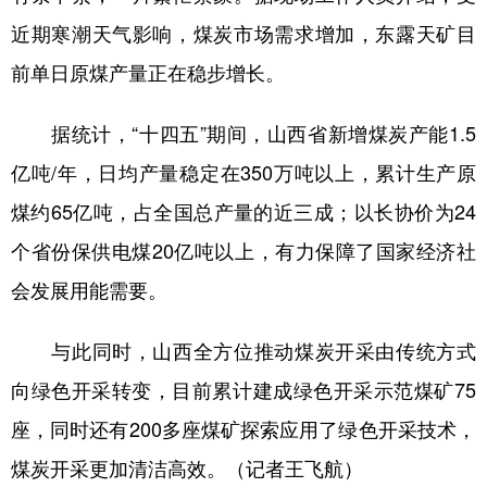
山东
河南
湖北
湖南
近期寒潮天气影响，煤炭市场需求增加，东露天矿目
广东
广西
海南
重庆
前单日原煤产量正在稳步增长。
四川
贵州
云南
西藏
据统计，“十四五”期间，山西省新增煤炭产能1.5
陕西
甘肃
青海
宁夏
亿吨/年，日均产量稳定在350万吨以上，累计生产原
新疆
内蒙古
黑龙江
煤约65亿吨，占全国总产量的近三成；以长协价为24
个省份保供电煤20亿吨以上，有力保障了国家经济社
多语种频道
会发展用能需要。
English
Español
Français
عربى
与此同时，山西全方位推动煤炭开采由传统方式
Русский язык
日本語
한국어
向绿色开采转变，目前累计建成绿色开采示范煤矿75
Deutsch
Português
座，同时还有200多座煤矿探索应用了绿色开采技术，
煤炭开采更加清洁高效。（记者王飞航）