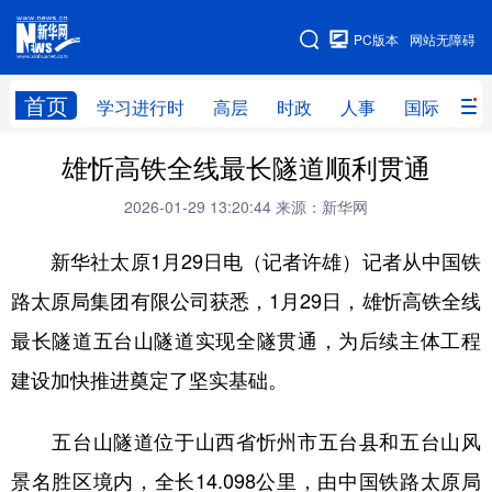
手机版
PC版本
网站无障碍
网站地图
首页
学习进行时
高层
时政
人事
国际
财
雄忻高铁全线最长隧道顺利贯通
学习进行时
高层
时政
人事
2026-01-29 13:20:44
来源：新华网
国际
财经
网评
港澳
新华社太原1月29日电（记者许雄）记者从中国铁
台湾
思客智库
全球连线
教育
路太原局集团有限公司获悉，1月29日，雄忻高铁全线
科技
科创
量子
体育
最长隧道五台山隧道实现全隧贯通，为后续主体工程
文化
书画
健康
军事
建设加快推进奠定了坚实基础。
访谈
视频
图片
政务
五台山隧道位于山西省忻州市五台县和五台山风
法律
中央文件
金融
汽车
景名胜区境内，全长14.098公里，由中国铁路太原局
食品
人居
信息化
数字经济