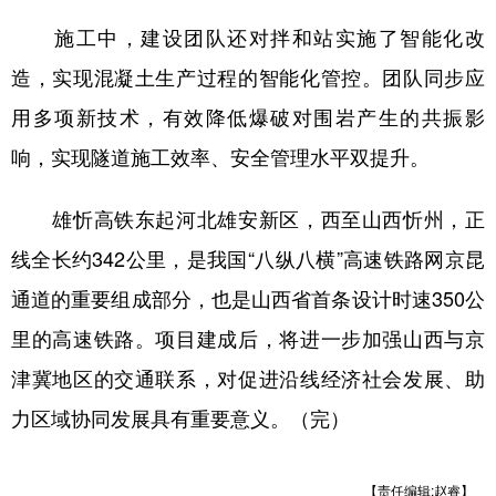
山东
河南
湖北
湖南
施工中，建设团队还对拌和站实施了智能化改
广东
广西
海南
重庆
造，实现混凝土生产过程的智能化管控。团队同步应
四川
贵州
云南
西藏
用多项新技术，有效降低爆破对围岩产生的共振影
陕西
甘肃
青海
宁夏
响，实现隧道施工效率、安全管理水平双提升。
新疆
内蒙古
黑龙江
雄忻高铁东起河北雄安新区，西至山西忻州，正
线全长约342公里，是我国“八纵八横”高速铁路网京昆
多语种频道
通道的重要组成部分，也是山西省首条设计时速350公
English
Español
Français
عربى
里的高速铁路。项目建成后，将进一步加强山西与京
Русский язык
日本語
한국어
津冀地区的交通联系，对促进沿线经济社会发展、助
力区域协同发展具有重要意义。（完）
Deutsch
Português
【责任编辑:赵睿】