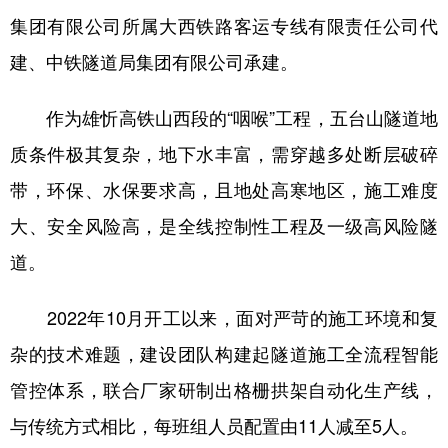
集团有限公司所属大西铁路客运专线有限责任公司代
学术中国
乡村振兴
银龄
溯源中国
建、中铁隧道局集团有限公司承建。
城市
旅游
能源
会展
作为雄忻高铁山西段的“咽喉”工程，五台山隧道地
彩票
娱乐
时尚
悦读
质条件极其复杂，地下水丰富，需穿越多处断层破碎
公益
一带一路
亚太网
上市公司
带，环保、水保要求高，且地处高寒地区，施工难度
文化产业
大、安全风险高，是全线控制性工程及一级高风险隧
道。
地方频道
2022年10月开工以来，面对严苛的施工环境和复
北京
天津
河北
山西
杂的技术难题，建设团队构建起隧道施工全流程智能
辽宁
吉林
上海
江苏
管控体系，联合厂家研制出格栅拱架自动化生产线，
浙江
安徽
福建
江西
与传统方式相比，每班组人员配置由11人减至5人。