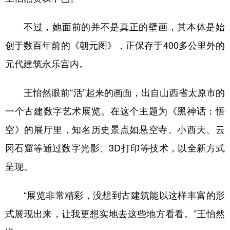
山东
河南
湖北
湖南
不过，她面前的并不是真正的壁画，其本体是始
广东
广西
海南
重庆
创于数百年前的《朝元图》，正保存于400多公里外的
四川
贵州
云南
西藏
元代建筑永乐宫内。
陕西
甘肃
青海
宁夏
新疆
内蒙古
黑龙江
王怡然眼前“活”起来的画面，出自山西省太原市的
一个古建数字艺术展览。在这个主题为《黑神话：悟
空》的展厅里，知名历史景点如悬空寺、小西天、云
多语种频道
冈石窟等通过数字光影、3D打印等技术，以全新方式
English
Español
Français
عربى
呈现。
Русский язык
日本語
한국어
“展览非常精彩，没想到古建筑能以这样丰富的形
Deutsch
Português
式展现出来，让我更想实地去这些地方看看。”王怡然