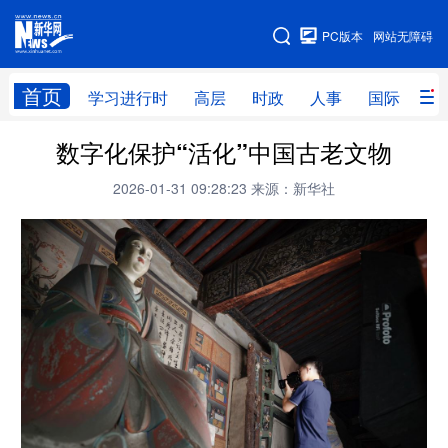
手机版
PC版本
网站无障碍
网站地图
首页
学习进行时
高层
时政
人事
国际
财
数字化保护“活化”中国古老文物
学习进行时
高层
时政
人事
2026-01-31 09:28:23
来源：新华社
国际
财经
网评
港澳
台湾
思客智库
全球连线
教育
科技
科创
量子
体育
文化
书画
健康
军事
访谈
视频
图片
政务
法律
中央文件
金融
汽车
食品
人居
信息化
数字经济