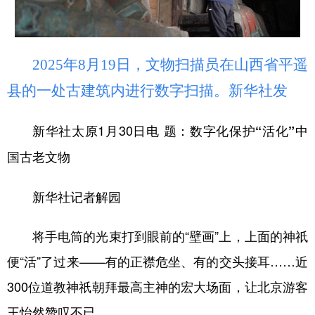
学术中国
乡村振兴
银龄
溯源中国
城市
旅游
能源
会展
2025年8月19日，文物扫描员在山西省平遥
彩票
娱乐
时尚
悦读
县的一处古建筑内进行数字扫描。新华社发
公益
一带一路
亚太网
上市公司
新华社太原1月30日电
题：数字化保护“活化”中
文化产业
国古老文物
新华社记者解园
地方频道
北京
天津
河北
山西
将手电筒的光束打到眼前的“壁画”上，上面的神祇
便“活”了过来——有的正襟危坐、有的交头接耳……近
辽宁
吉林
上海
江苏
300位道教神祇朝拜最高主神的宏大场面，让北京游客
浙江
安徽
福建
江西
王怡然赞叹不已。