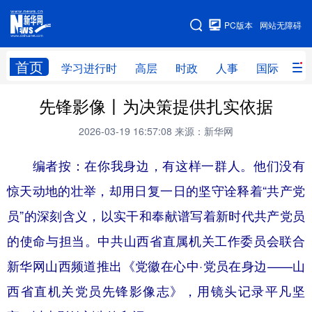
手机版
PC版本
网站无障碍
网站地图
首页
学习进行时
高层
时政
人事
国际
财
先锋影像丨为决策提供扎实依据
学习进行时
高层
时政
人事
2026-03-19 16:57:08
来源：新华网
国际
财经
网评
港澳
编者按：在你我身边，有这样一群人。他们没有
台湾
思客智库
全球连线
教育
惊天动地的壮举，却用日复一日的坚守诠释着“共产党
科技
科创
量子
体育
员”的深刻含义，以实干和奉献谱写着新时代共产党员
文化
书画
健康
军事
的使命与担当。中共山西省直属机关工作委员会联合
访谈
视频
图片
政务
新华网山西频道推出《党徽在心中·党员在身边——山
法律
中央文件
金融
汽车
西省直机关党员先锋影像志》，用镜头记录平凡坚
食品
人居
信息化
数字经济