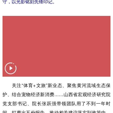
守，以光影铭刻先锋印记。
学术中国
乡村振兴
银龄
溯源中国
城市
旅游
能源
会展
彩票
娱乐
时尚
悦读
公益
一带一路
亚太网
上市公司
文化产业
地方频道
北京
天津
河北
山西
关注“体育+文旅”新业态、聚焦黄河流域生态保
护、结合宠物经济新消费……山西省宏观经济研究院
辽宁
吉林
上海
江苏
党支部书记、院长张跃强带领团队用了不到一年时
浙江
安徽
福建
江西
间，打磨出五份报告，推动相关建议落实到政策中。