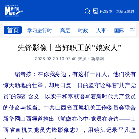
手机版
PC版本
网站无障碍
网站地图
首页
学习进行时
高层
时政
人事
国际
财
先锋影像丨当好职工的“娘家人”
学习进行时
高层
时政
人事
2026-03-20 10:07:40
来源：新华网
国际
财经
网评
港澳
编者按：在你我身边，有这样一群人。他们没有
台湾
思客智库
全球连线
教育
惊天动地的壮举，却用日复一日的坚守诠释着“共产党
科技
科创
量子
体育
员”的深刻含义，以实干和奉献谱写着新时代共产党员
文化
书画
健康
军事
的使命与担当。中共山西省直属机关工作委员会联合
访谈
视频
图片
政务
新华网山西频道推出《党徽在心中·党员在身边——山
法律
中央文件
金融
汽车
西省直机关党员先锋影像志》，用镜头记录平凡坚
食品
人居
信息化
数字经济