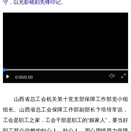
守，以光影铭刻先锋印记。
学术中国
乡村振兴
银龄
溯源中国
城市
旅游
能源
会展
彩票
娱乐
时尚
悦读
公益
一带一路
亚太网
上市公司
文化产业
0:00
/0:00
地方频道
北京
天津
河北
山西
山西省总工会机关第十党支部保障工作部党小组
组长、山西省总工会保障工作部副部长卞培培常说，
辽宁
吉林
上海
江苏
工会是职工之家，工会干部是职工的“娘家人”，要当好
浙江
安徽
福建
江西
职工群众信赖的知心人、贴心人，用心用情用力保障