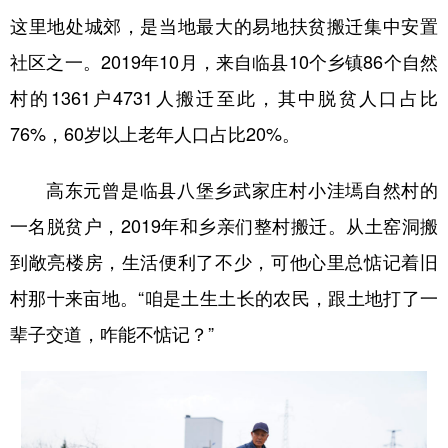
这里地处城郊，是当地最大的易地扶贫搬迁集中安置
学术中国
乡村振兴
银龄
溯源中国
社区之一。2019年10月，来自临县10个乡镇86个自然
城市
旅游
能源
会展
村的1361户4731人搬迁至此，其中脱贫人口占比
彩票
娱乐
时尚
悦读
76%，60岁以上老年人口占比20%。
公益
一带一路
亚太网
上市公司
高东元曾是临县八堡乡武家庄村小洼墕自然村的
文化产业
一名脱贫户，2019年和乡亲们整村搬迁。从土窑洞搬
到敞亮楼房，生活便利了不少，可他心里总惦记着旧
地方频道
村那十来亩地。“咱是土生土长的农民，跟土地打了一
北京
天津
河北
山西
辈子交道，咋能不惦记？”
辽宁
吉林
上海
江苏
浙江
安徽
福建
江西