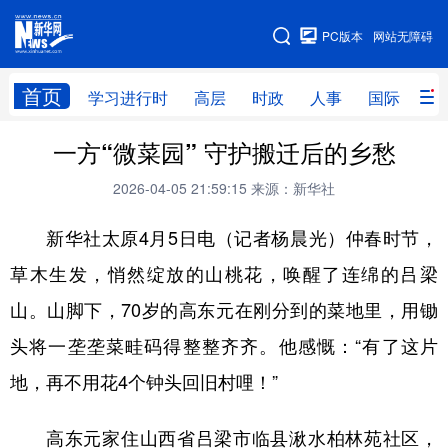
手机版
PC版本
网站无障碍
网站地图
首页
学习进行时
高层
时政
人事
国际
财
一方“微菜园” 守护搬迁后的乡愁
学习进行时
高层
时政
人事
2026-04-05 21:59:15
来源：新华社
国际
财经
网评
港澳
新华社太原4月5日电（记者杨晨光）仲春时节，
台湾
思客智库
全球连线
教育
草木生发，悄然绽放的山桃花，唤醒了连绵的吕梁
科技
科创
量子
体育
山。山脚下，70岁的高东元在刚分到的菜地里，用锄
文化
书画
健康
军事
头将一垄垄菜畦码得整整齐齐。他感慨：“有了这片
访谈
视频
图片
政务
地，再不用花4个钟头回旧村哩！”
法律
中央文件
金融
汽车
高东元家住山西省吕梁市临县湫水柏林苑社区，
食品
人居
信息化
数字经济