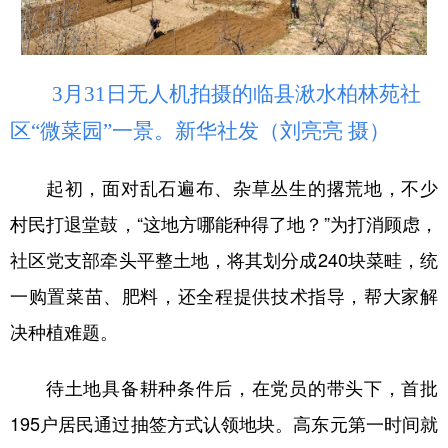
3月31日无人机拍摄的临县湫水柏林苑社
区“微菜园”一景。新华社发（刘亮亮 摄）
起初，面对乱石遍布、杂草丛生的撂荒地，不少
村民打退堂鼓，“这地方哪能种得了地？”为打消顾虑，
社区党支部牵头平整土地，将其划分成240块菜畦，统
一购置菜苗、肥料，还全程提供技术指导，帮大家解
决种植难题。
待土地具备耕种条件后，在党员的带头下，首批
195户居民通过抽签方式认领地块。高东元第一时间就