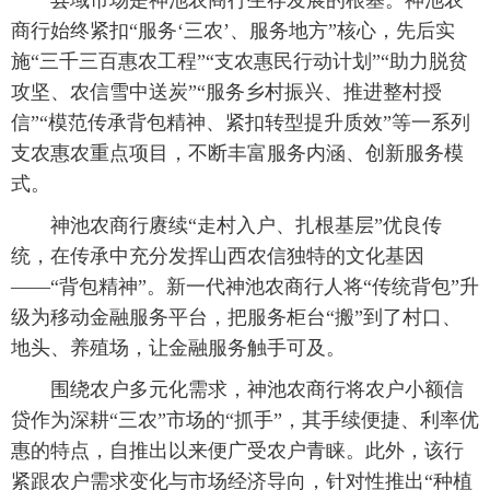
 县域市场是神池农商行生存发展的根基。神池农
商行始终紧扣“服务‘三农’、服务地方”核心，先后实
施“三千三百惠农工程”“支农惠民行动计划”“助力脱贫
攻坚、农信雪中送炭”“服务乡村振兴、推进整村授
信”“模范传承背包精神、紧扣转型提升质效”等一系列
支农惠农重点项目，不断丰富服务内涵、创新服务模
式。
 神池农商行赓续“走村入户、扎根基层”优良传
统，在传承中充分发挥山西农信独特的文化基因
——“背包精神”。新一代神池农商行人将“传统背包”升
级为移动金融服务平台，把服务柜台“搬”到了村口、
地头、养殖场，让金融服务触手可及。
 围绕农户多元化需求，神池农商行将农户小额信
贷作为深耕“三农”市场的“抓手”，其手续便捷、利率优
惠的特点，自推出以来便广受农户青睐。此外，该行
紧跟农户需求变化与市场经济导向，针对性推出“种植