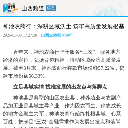
山西频道
信息
首页
要闻
政务
廉政
人事
神池农商行：深耕区域沃土 筑牢高质量发展根基
产经
医卫
教育
旅游
融媒体
2026-05-09 17:27:38
山西农商联合银行
 近年来，神池农商行坚守服务“三农”、服务地方
经济的定位，弘扬背包精神，推动区域经济高质量发
展。截至3月末，神池农商行存款市场份额57.22%，贷
款市场份额56.33%。
立足县域实情 找准发展的出发点与落脚点
 神池县是典型的山区农业县，种养殖业与农副产
品加工业是县域主导产业。作为因农而生、伴农成长
的地方金融主力军，神池农商行始终扎根县域、心系
百姓，把满足“三农”金融需求作为发展出发点和落脚