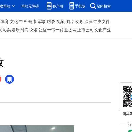
建网站
网站无障碍
客户端
手机版
站内搜索
体育
文化
书画
健康
军事
访谈
视频
图片
政务
法律
中央文件
展
彩票
娱乐
时尚
悦读
公益
一带一路
亚太网
上市公司
文化产业
效