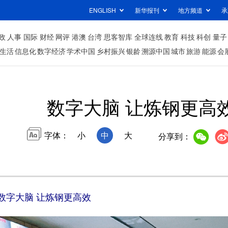
ENGLISH
新华报刊
地方频道
承
政
人事
国际
财经
网评
港澳
台湾
思客智库
全球连线
教育
科技
科创
量子
生活
信息化
数字经济
学术中国
乡村振兴
银龄
溯源中国
城市
旅游
能源
会
数字大脑 让炼钢更高
字体：
小
中
大
分享到：
数字大脑 让炼钢更高效