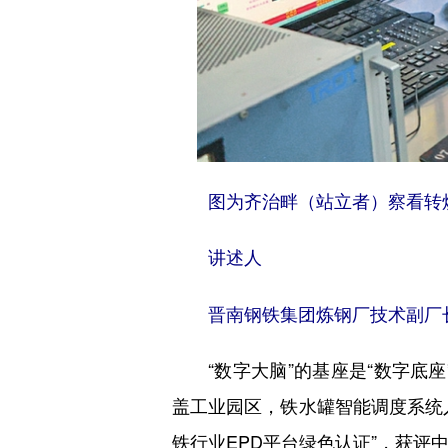
图为齐治畔（站立者）察看转炉
讲述人
晋南钢铁集团炼钢厂技术副厂
“数字大脑”的基座是“数字底座
盖工业园区，铁水罐智能调度系统
铁行业EPD平台绿色认证”，获评