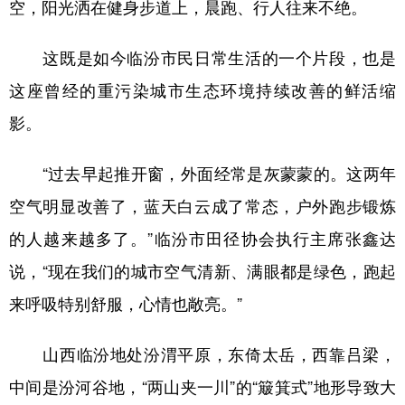
空，阳光洒在健身步道上，晨跑、行人往来不绝。
学术中国
乡村振兴
银龄
溯源中国
这既是如今临汾市民日常生活的一个片段，也是
城市
旅游
能源
会展
这座曾经的重污染城市生态环境持续改善的鲜活缩
彩票
娱乐
时尚
悦读
影。
公益
一带一路
亚太网
上市公司
“过去早起推开窗，外面经常是灰蒙蒙的。这两年
文化产业
空气明显改善了，蓝天白云成了常态，户外跑步锻炼
的人越来越多了。”临汾市田径协会执行主席张鑫达
地方频道
说，“现在我们的城市空气清新、满眼都是绿色，跑起
北京
天津
河北
山西
来呼吸特别舒服，心情也敞亮。”
辽宁
吉林
上海
江苏
山西临汾地处汾渭平原，东倚太岳，西靠吕梁，
浙江
安徽
福建
江西
中间是汾河谷地，“两山夹一川”的“簸箕式”地形导致大