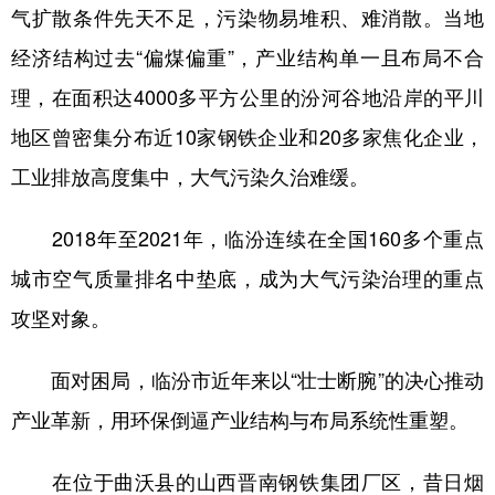
山东
河南
湖北
湖南
气扩散条件先天不足，污染物易堆积、难消散。当地
经济结构过去“偏煤偏重”，产业结构单一且布局不合
广东
广西
海南
重庆
理，在面积达4000多平方公里的汾河谷地沿岸的平川
四川
贵州
云南
西藏
地区曾密集分布近10家钢铁企业和20多家焦化企业，
陕西
甘肃
青海
宁夏
工业排放高度集中，大气污染久治难缓。
新疆
内蒙古
黑龙江
2018年至2021年，临汾连续在全国160多个重点
城市空气质量排名中垫底，成为大气污染治理的重点
多语种频道
攻坚对象。
English
Español
Français
عربى
Русский язык
日本語
한국어
面对困局，临汾市近年来以“壮士断腕”的决心推动
产业革新，用环保倒逼产业结构与布局系统性重塑。
Deutsch
Português
在位于曲沃县的山西晋南钢铁集团厂区，昔日烟