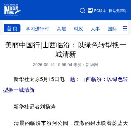
手机版
PC版本
网站无障碍
网站地图
首页
学习进行时
高层
时政
人事
国际
财
美丽中国行|山西临汾：以绿色转型换一
学习进行时
高层
时政
人事
城清新
国际
财经
网评
港澳
2026-05-15 15:59:04
来源：新华网
台湾
思客智库
全球连线
教育
新华社太原5月15日电
题：山西临汾：以绿色转
科技
科创
量子
体育
型换一城清新
文化
书画
健康
军事
新华社记者刘扬涛
访谈
视频
图片
政务
法律
中央文件
金融
汽车
清晨的临汾市汾河公园，澄澈的碧水映着蔚蓝天
食品
人居
信息化
数字经济