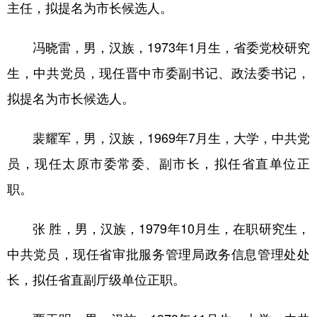
主任，拟提名为市长候选人。
学术中国
乡村振兴
银龄
溯源中国
冯晓雷，男，汉族，1973年1月生，省委党校研究
城市
旅游
能源
会展
生，中共党员，现任晋中市委副书记、政法委书记，
彩票
娱乐
时尚
悦读
拟提名为市长候选人。
公益
一带一路
亚太网
上市公司
裴耀军，男，汉族，1969年7月生，大学，中共党
文化产业
员，现任太原市委常委、副市长，拟任省直单位正
职。
地方频道
张 胜，男，汉族，1979年10月生，在职研究生，
北京
天津
河北
山西
中共党员，现任省审批服务管理局政务信息管理处处
辽宁
吉林
上海
江苏
长，拟任省直副厅级单位正职。
浙江
安徽
福建
江西