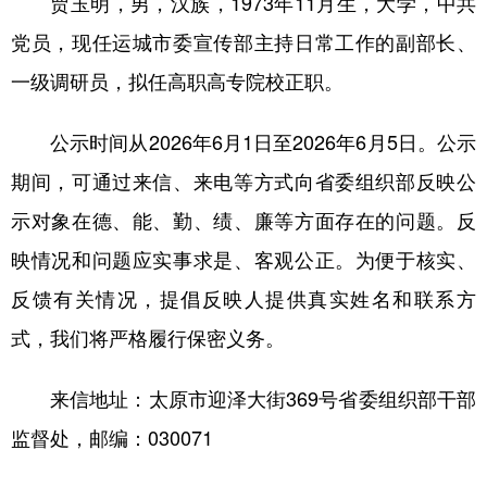
贾玉明，男，汉族，1973年11月生，大学，中共
山东
河南
湖北
湖南
党员，现任运城市委宣传部主持日常工作的副部长、
广东
广西
海南
重庆
一级调研员，拟任高职高专院校正职。
四川
贵州
云南
西藏
公示时间从2026年6月1日至2026年6月5日。公示
陕西
甘肃
青海
宁夏
期间，可通过来信、来电等方式向省委组织部反映公
新疆
内蒙古
黑龙江
示对象在德、能、勤、绩、廉等方面存在的问题。反
映情况和问题应实事求是、客观公正。为便于核实、
多语种频道
反馈有关情况，提倡反映人提供真实姓名和联系方
English
Español
Français
عربى
式，我们将严格履行保密义务。
Русский язык
日本語
한국어
来信地址：太原市迎泽大街369号省委组织部干部
Deutsch
Português
监督处，邮编：030071