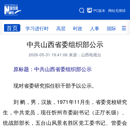
手机版
PC版本
网站无障碍
网站地图
首页
学习进行时
高层
时政
人事
国际
财
中共山西省委组织部公示
学习进行时
高层
时政
人事
2026-05-31 19:41:06
来源：山西电视台
国际
财经
网评
港澳
原标题：中共山西省委组织部公示
台湾
思客智库
全球连线
教育
科技
科创
量子
体育
现对省委研究拟任职干部予以公示。
文化
书画
健康
军事
刘 鹓，男，汉族，1971年11月生，省委党校研究
访谈
视频
图片
政务
生，中共党员，现任忻州市委副书记（正厅长级）、
法律
中央文件
金融
汽车
统战部部长，五台山风景名胜区党工委书记、管委会
食品
人居
信息化
数字经济