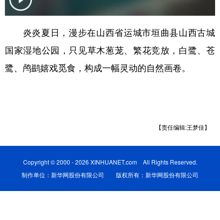
学术中国
乡村振兴
银龄
溯源中国
炎炎夏日，漫步在山西省运城市垣曲县山西古城
城市
旅游
能源
会展
国家湿地公园，只见草木葱茏、繁花竞放，白鹭、苍
彩票
娱乐
时尚
悦读
鹭、鸬鹚嬉戏觅食，构成一幅灵动的自然画卷。
公益
一带一路
亚太网
上市公司
文化产业
【责任编辑:王梦佳】
地方频道
北京
天津
河北
山西
Copyright © 2000 - 2026 XINHUANET.com All Rights Reserved.
制作单位：新华网股份有限公司 版权所有：新华网股份有限公司
辽宁
吉林
上海
江苏
浙江
安徽
福建
江西