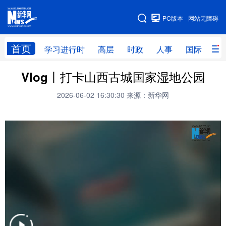
手机版
PC版本
网站无障碍
网站地图
首页
学习进行时
高层
时政
人事
国际
财
Vlog丨打卡山西古城国家湿地公园
学习进行时
高层
时政
人事
2026-06-02 16:30:30
来源：新华网
国际
财经
网评
港澳
台湾
思客智库
全球连线
教育
科技
科创
量子
体育
文化
书画
健康
军事
访谈
视频
图片
政务
法律
中央文件
金融
汽车
食品
人居
信息化
数字经济