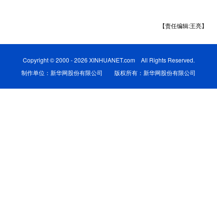
学术中国
乡村振兴
银龄
溯源中国
【责任编辑:王亮】
城市
旅游
能源
会展
彩票
娱乐
时尚
悦读
Copyright © 2000 - 2026 XINHUANET.com All Rights Reserved.
制作单位：新华网股份有限公司 版权所有：新华网股份有限公司
公益
一带一路
亚太网
上市公司
文化产业
地方频道
北京
天津
河北
山西
辽宁
吉林
上海
江苏
浙江
安徽
福建
江西