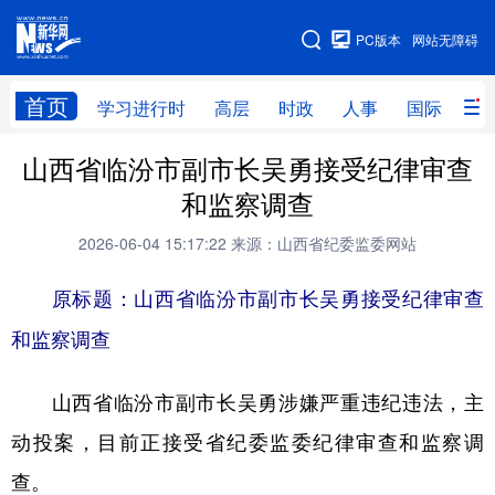
手机版
PC版本
网站无障碍
网站地图
首页
学习进行时
高层
时政
人事
国际
财
山西省临汾市副市长吴勇接受纪律审查
学习进行时
高层
时政
人事
和监察调查
国际
财经
网评
港澳
2026-06-04 15:17:22
来源：山西省纪委监委网站
台湾
思客智库
全球连线
教育
原标题：山西省临汾市副市长吴勇接受纪律审查
科技
科创
量子
体育
和监察调查
文化
书画
健康
军事
山西省临汾市副市长吴勇涉嫌严重违纪违法，主
访谈
视频
图片
政务
动投案，目前正接受省纪委监委纪律审查和监察调
法律
中央文件
金融
汽车
查。
食品
人居
信息化
数字经济