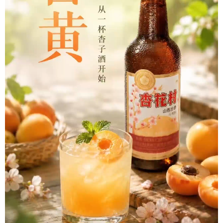
学术中国
乡村振兴
银龄
溯源中国
城市
旅游
能源
会展
彩票
娱乐
时尚
悦读
公益
一带一路
亚太网
上市公司
文化产业
地方频道
北京
天津
河北
山西
辽宁
吉林
上海
江苏
浙江
安徽
福建
江西