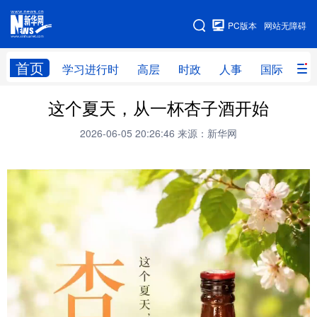
手机版
PC版本
网站无障碍
网站地图
首页
学习进行时
高层
时政
人事
国际
财
这个夏天，从一杯杏子酒开始
学习进行时
高层
时政
人事
2026-06-05 20:26:46
来源：新华网
国际
财经
网评
港澳
台湾
思客智库
全球连线
教育
科技
科创
量子
体育
文化
书画
健康
军事
访谈
视频
图片
政务
法律
中央文件
金融
汽车
食品
人居
信息化
数字经济