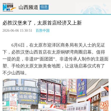
山西频道
信息
首页
要闻
政务
廉政
人事
必胜汉堡来了，太原首店经济又上新
产经
医卫
教育
旅游
融媒体
2026-06-06 15:30:51
百胜中国
 6月6日，在太原市迎泽区商务局有关人士的见证
下，必胜汉堡山西首店在太原铜锣湾商圈启幕。值得
一提的是，非遗IP“面团团”、非遗传承人制作的主题面
塑、手绘的太原文旅美食地图，让这场启幕仪式有了
不少山西味。