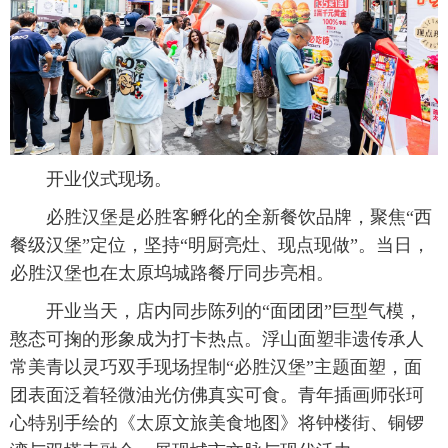
 开业仪式现场。
 必胜汉堡是必胜客孵化的全新餐饮品牌，聚焦“西
餐级汉堡”定位，坚持“明厨亮灶、现点现做”。当日，
必胜汉堡也在太原坞城路餐厅同步亮相。
 开业当天，店内同步陈列的“面团团”巨型气模，
憨态可掬的形象成为打卡热点。浮山面塑非遗传承人
常美青以灵巧双手现场捏制“必胜汉堡”主题面塑，面
团表面泛着轻微油光仿佛真实可食。青年插画师张珂
心特别手绘的《太原文旅美食地图》将钟楼街、铜锣