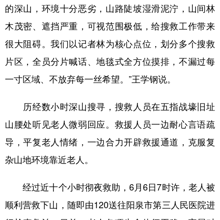
的深山，环境十分恶劣，山路陡坡湿滑泥泞，山间林
木茂密、遮挡严重，可视范围极低，给搜救工作带来
很大阻碍。我们以记者林为核心点位，划分多个搜救
片区，全员分片喊话、地毯式全方位摸排，不漏过每
一寸区域、不放弃每一丝希望。”王学钢说。
历经数小时深山搜寻，搜救人员在五指战壕旧址
山腰处听见老人微弱回应。救援人员一边耐心言语疏
导，平复老人情绪，一边合力开辟救援通道，克服复
杂山地环境靠近老人。
经过近十个小时彻夜救助，6月6日7时许，老人被
顺利营救下山，随即由120送往阳泉市第三人民医院进