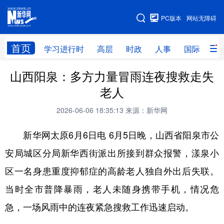
手机版
PC版本
网站无障碍
网站地图
首页
学习进行时
高层
时政
人事
国际
财
山西阳泉：多方力量冒雨连夜搜救走失
学习进行时
高层
时政
人事
老人
国际
财经
网评
港澳
2026-06-06 18:35:13
来源：新华网
台湾
思客智库
全球连线
教育
新华网太原6月6日电 6月5日晚，山西省阳泉市公
科技
科创
量子
体育
安局城区分局新华西街派出所接到群众报警，漾泉小
文化
书画
健康
军事
区一名身患重度抑郁症的高龄老人独自外出后失联。
访谈
视频
图片
政务
当时全市普降暴雨，老人未随身携带手机，情况危
法律
中央文件
金融
汽车
急，一场风雨中的连夜紧急搜救工作迅速启动。
食品
人居
信息化
数字经济