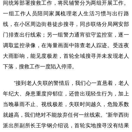
间统筹部署搜救工作，将民辅警分为两组开展工作。
山东
河南
湖北
湖南
一组工作人员陪同家属梳理老人生活习惯与出行路
广东
广西
海南
重庆
线，在小区周边街巷徒步搜寻，同步联络分局网安部
四川
贵州
云南
西藏
门排查出行线索；另一组警力通宵驻守监控室，逐一
陕西
甘肃
青海
宁夏
调取监控录像，在海量画面中筛查老人踪迹。受连夜
新疆
内蒙古
黑龙江
大雨影响，能见度极差，首轮全域搜寻并未发现老人
下落，搜救工作一度陷入停滞。
多语种频道
“接到老人失联的警情后，我们心一直悬着，老人
English
Español
Français
عربى
年纪大、身患重度抑郁症，还曾出现轻生行为，加上
Русский язык
日本語
한국어
当晚暴雨不止、视线极差，失联时间越久，危险系数
Deutsch
Português
就越高，我们绝对不能放弃任何一丝线索。”新华西街
派出所副所长王学钢介绍说，首轮实地搜寻没有结果