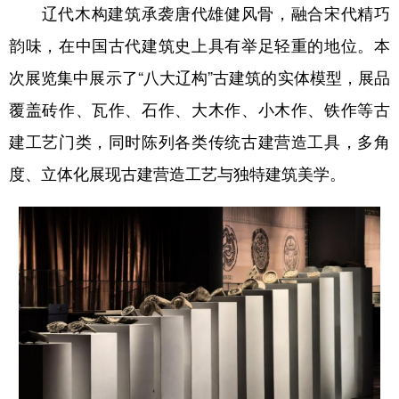
山东
河南
湖北
湖南
辽代木构建筑承袭唐代雄健风骨，融合宋代精巧
韵味，在中国古代建筑史上具有举足轻重的地位。本
广东
广西
海南
重庆
次展览集中展示了“八大辽构”古建筑的实体模型，展品
四川
贵州
云南
西藏
覆盖砖作、瓦作、石作、大木作、小木作、铁作等古
陕西
甘肃
青海
宁夏
建工艺门类，同时陈列各类传统古建营造工具，多角
新疆
内蒙古
黑龙江
度、立体化展现古建营造工艺与独特建筑美学。
多语种频道
English
Español
Français
عربى
Русский язык
日本語
한국어
Deutsch
Português