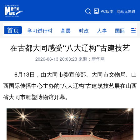
手机版
PC版本
网站无障碍
网站地图
首页
学习进行时
高层
时政
人事
国际
财
在古都大同感受“八大辽构”古建技艺
学习进行时
高层
时政
人事
2026-06-13 20:03:23
来源：新华网
国际
财经
网评
港澳
6月13日，由大同市委宣传部、大同市文物局、山
台湾
思客智库
全球连线
教育
西国际传播中心主办的“八大辽构”古建筑技艺展在山西
科技
科创
量子
体育
省大同市雕塑博物馆开幕。
文化
书画
健康
军事
访谈
视频
图片
政务
法律
中央文件
金融
汽车
食品
人居
信息化
数字经济