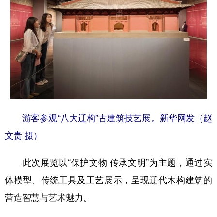
学术中国
乡村振兴
银龄
溯源中国
城市
旅游
能源
会展
彩票
娱乐
时尚
悦读
公益
一带一路
亚太网
上市公司
文化产业
游客参观“八大辽构”古建筑技艺展。新华网发（赵
文贵 摄）
地方频道
北京
天津
河北
山西
此次展览以“保护文物 传承文明”为主题，通过实
体模型、传统工具及工艺展示，呈现辽代木构建筑的
辽宁
吉林
上海
江苏
营造智慧与艺术魅力。
浙江
安徽
福建
江西