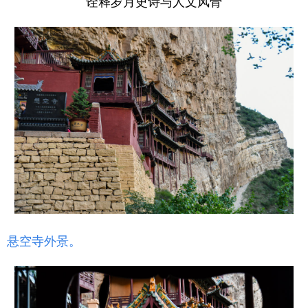
诠释岁月史诗与人文风骨
悬空寺外景。