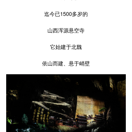
迄今已1500多岁的
山西浑源悬空寺
它始建于北魏
依山而建、悬于峭壁