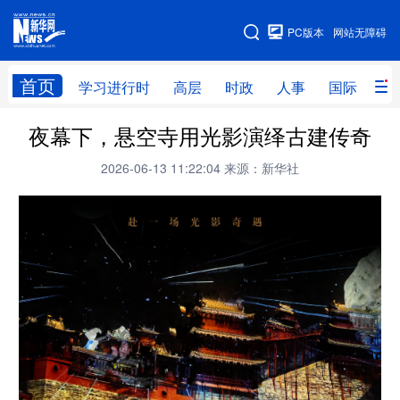
手机版
PC版本
网站无障碍
网站地图
首页
学习进行时
高层
时政
人事
国际
财
夜幕下，悬空寺用光影演绎古建传奇
学习进行时
高层
时政
人事
2026-06-13 11:22:04
来源：新华社
国际
财经
网评
港澳
台湾
思客智库
全球连线
教育
科技
科创
量子
体育
文化
书画
健康
军事
访谈
视频
图片
政务
法律
中央文件
金融
汽车
食品
人居
信息化
数字经济