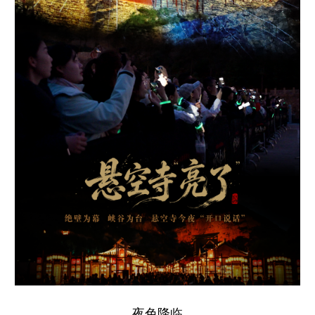
学术中国
乡村振兴
银龄
溯源中国
城市
旅游
能源
会展
彩票
娱乐
时尚
悦读
公益
一带一路
亚太网
上市公司
文化产业
地方频道
北京
天津
河北
山西
辽宁
吉林
上海
江苏
浙江
安徽
福建
江西
夜色降临