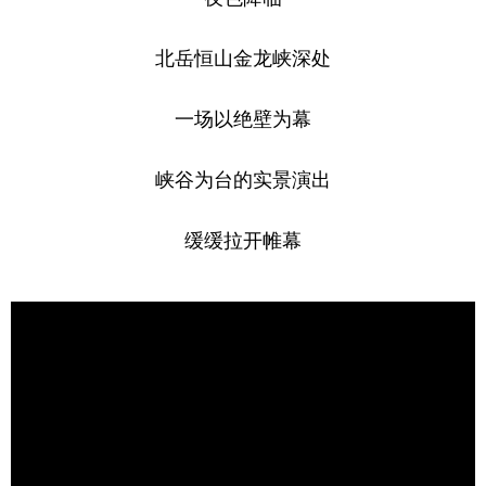
山东
河南
湖北
湖南
广东
广西
海南
重庆
北岳恒山金龙峡深处
四川
贵州
云南
西藏
一场以绝壁为幕
陕西
甘肃
青海
宁夏
峡谷为台的实景演出
新疆
内蒙古
黑龙江
缓缓拉开帷幕
多语种频道
English
Español
Français
عربى
Русский язык
日本語
한국어
Deutsch
Português