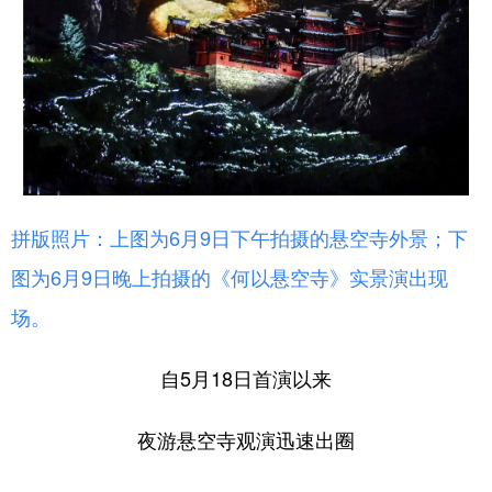
拼版照片：上图为6月9日下午拍摄的悬空寺外景；下
图为6月9日晚上拍摄的《何以悬空寺》实景演出现
场。
自5月18日首演以来
夜游悬空寺观演迅速出圈