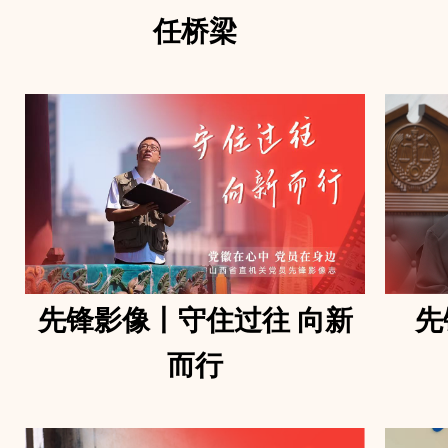
任桥梁
先锋影像丨守住过往 向新
先
而行