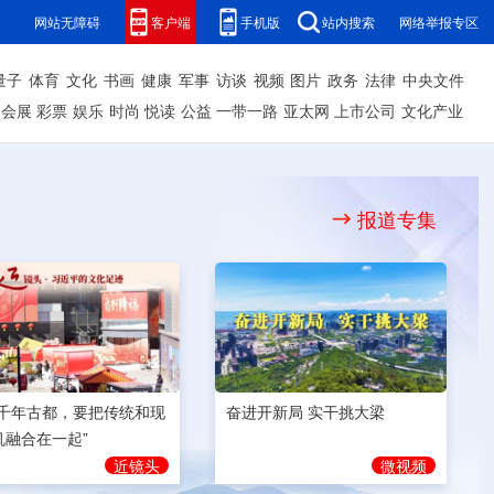
网站无障碍
客户端
手机版
站内搜索
网络举报专区
量子
体育
文化
书画
健康
军事
访谈
视频
图片
政务
法律
中央文件
会展
彩票
娱乐
时尚
悦读
公益
一带一路
亚太网
上市公司
文化产业
报道专集
奋进开新局 实干挑大梁
为千年古都，要把传统和现
机融合在一起”
微视频
近镜头