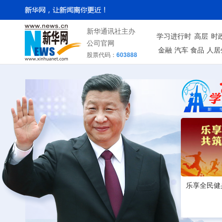
新华通讯社主办
学习进行时
高层
时
公司官网
金融
汽车
食品
人居
股票代码：
603888
乐享全民健