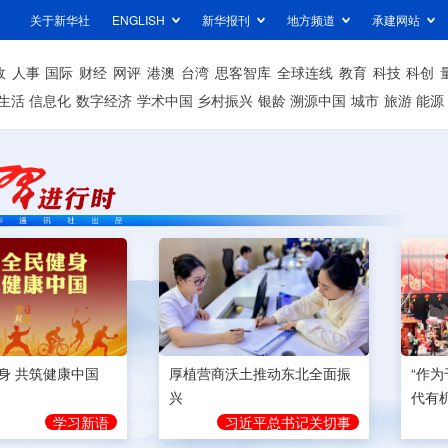
关于新华社
ENGLISH
新华报刊
地方频道
承建网站
政
人事
国际
财经
网评
港澳
台湾
思客智库
全球连线
教育
科技
科创
生活
信息化
数字经济
学术中国
乡村振兴
银龄
溯源中国
城市
旅游
能源
身 共筑健康中国
厚植营商沃土推动东北全面振
“作
兴
代有
学习新语
习近平总书记关切事