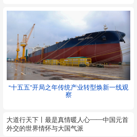
北京
天津
河北
山西
辽宁
吉林
上海
江苏
浙江
安徽
福建
江西
“十五五”开局之年传统产业转型焕新一线观
察
山东
河南
湖北
湖南
广东
广西
海南
重庆
大道行天下丨最是真情暖人心——中国元首
四川
贵州
云南
西藏
外交的
世界
情怀与大国气派
陕西
甘肃
青海
宁夏
中塔人士共话《习近平谈治国理政》第五卷
新疆
内蒙古
黑龙江