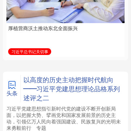
全面振兴
建设为统领加强党的各
方面建设
法律
中央文件
金融
汽车
习近平总书记关切事
学习新语
食品
人居
信息化
数字经济
学术中国
乡村振兴
银龄
溯源中国
以高度的历史主动把握时代航向
——习近平党建思想理论品格系列
城市
旅游
能源
会展
头条
述评之二
彩票
娱乐
时尚
悦读
习近平党建思想指引新时代党的建设不断开创新局
面，以把握大势、擘画党和国家发展前景的历史主
动，引领亿万人民向着强国建设、民族复兴的光明未
公益
一带一路
亚太网
上市公司
来勇毅前行
专题
文化产业
地方频道