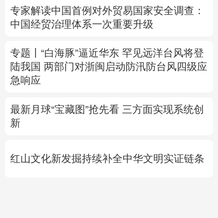
陆我国
两部门对浙闽启动防汛防台风四级应
急响应
最新月球“宝藏图”抢先看
三方面实现系统创
新
红山文化新发掘持续补全中华文明实证链条
外交部就广岛核爆81周年答问
警惕日本拥
核野心
专题丨
伊拟禁止敌对方通行霍尔木兹海峡 违
者重罚