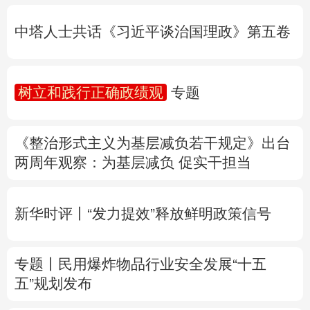
树立和践行正确政绩观
专题
多语种频道
《整治形式主义为基层减负若干规定》出台
English
Español
Français
عربى
两周年
观察
：为基层减负 促实干担当
Русский язык
日本語
한국어
新华时评丨“发力提效”释放鲜明政策信号
Deutsch
Português
专题丨
民用爆炸物品行业安全发展“十五
五”规划发布
专家解读中国首例对外贸易国家安全调查：
中国经贸治理体系一次重要升级
专题丨
“白海豚”逼近华东 罕见远洋台风将登