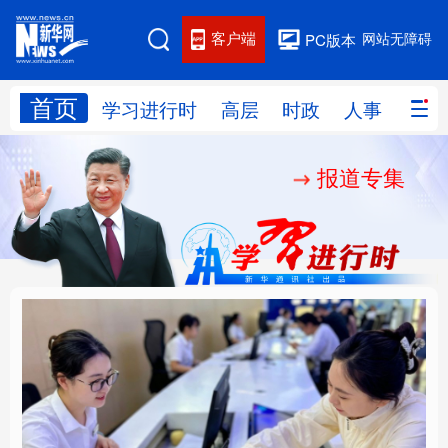
客户端
网站无障碍
PC版本
首页
网站地图
学习进行时
高层
时政
人事
国际
报道专集
学习进行时
高层
时政
人事
国际
财经
网评
港澳
台湾
思客智库
全球连线
教育
科技
科创
量子
体育
文化
书画
健康
军事
厚植营商沃土推动东北
铸魂强党丨以党的政治
访谈
视频
图片
政务