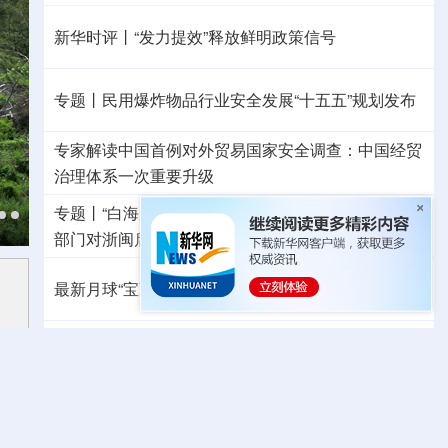
新华时评丨“发力提效”释放鲜明政策信号
专题丨
民用爆炸物品行业安全发展“十五五”规划发布
专家解读中国首例对外贸易国家安全调查：中国经贸
治理体系一次重要升级
专题丨
“白海豚”逼近华东 罕见远洋台风将登陆我国
两
部门对浙闽启动防汛防台风四级应急响应
最新月球“宝藏图”抢先看
三方面实现系统创新
红山文化新发掘持续补全中华文明实证链条
外交部就广岛核爆81周年答问
警惕日本拥核野心
秋