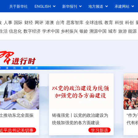
关于新华社
ENGLISH
新华报刊
地方频道
承建网站
政
人事
国际
财经
网评
港澳
台湾
思客智库
全球连线
教育
科技
科创
生活
信息化
数字经济
学术中国
乡村振兴
银龄
溯源中国
城市
旅游
能源
土推动东北全面振
铸魂强党丨以党的政治建设为
“作
统领加强党的各方面建设
代有
近平总书记关切事
学习新语