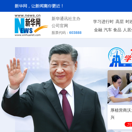
新华通讯社主办
学习进行时
高层
时
公司官网
金融
汽车
食品
人居
股票代码：
603888
厚植营商沃
兴
习