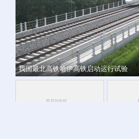
工银私人银行 君子偕伙伴同行
我国最北高铁哈伊高铁启动运行试验
外交部发言人转发贵州梯田音乐会
活力中国调