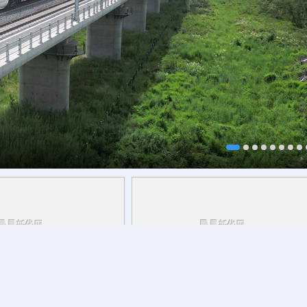
研行丨
能监测、慧预警、
8月7日迎立秋
草木花果间邂逅立