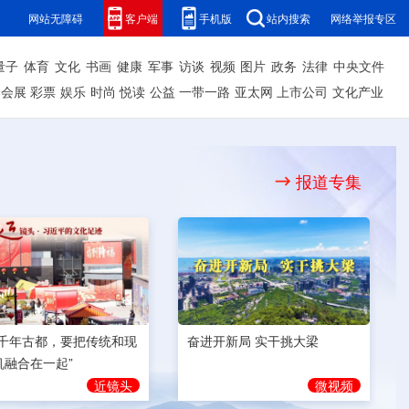
网站无障碍
客户端
手机版
站内搜索
网络举报专区
量子
体育
文化
书画
健康
军事
访谈
视频
图片
政务
法律
中央文件
会展
彩票
娱乐
时尚
悦读
公益
一带一路
亚太网
上市公司
文化产业
报道专集
奋进开新局 实干挑大梁
为千年古都，要把传统和现
机融合在一起”
微视频
近镜头