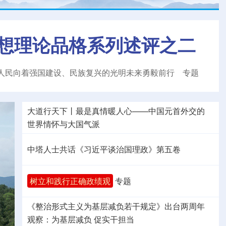
想理论品格系列述评之二
人民向着强国建设、民族复兴的光明未来勇毅前行
专题
大道行天下丨最是真情暖人心——中国元首外交的
世界
情怀与大国气派
中塔人士共话《习近平谈治国理政》第五卷
树立和践行正确政绩观
专题
《整治形式主义为基层减负若干规定》出台两周年
观察
：为基层减负 促实干担当