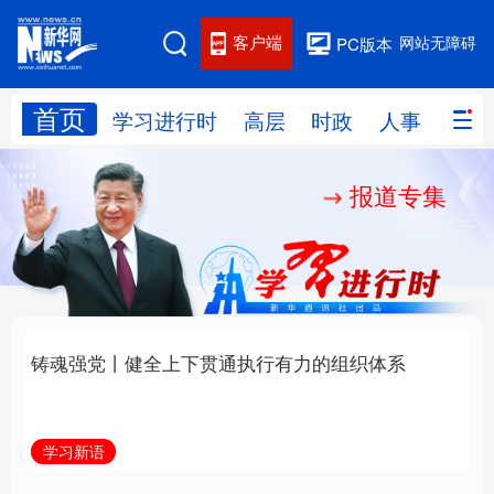
客户端
网站无障碍
PC版本
首页
网站地图
学习进行时
高层
时政
人事
国际
报道专集
学习进行时
高层
时政
人事
国际
财经
网评
港澳
台湾
思客智库
全球连线
教育
科技
科创
量子
体育
文化
书画
健康
军事
铸魂强党丨健全上下贯
人民的健康、体质、幸
访谈
视频
图片
政务