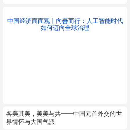
北京
天津
河北
山西
辽宁
吉林
上海
江苏
浙江
安徽
福建
江西
中国经济面面观丨向善而行：人工智能时代
如何迈向全球治理
山东
河南
湖北
湖南
广东
广西
海南
重庆
各美其美，美美与共——中国元首外交的世
四川
贵州
云南
西藏
界情怀与大国气派
陕西
甘肃
青海
宁夏
7月份CPI同比上涨0.5%
PPI同比上涨3.5%
解读
新疆
内蒙古
黑龙江
前7月进口增速高于出口8个百分点，意味着