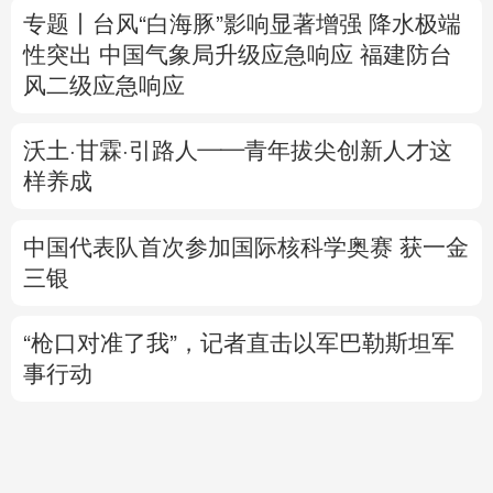
沃土·甘霖·引路人——青年拔尖创新人才这
样养成
中国代表队首次参加国际核科学奥赛 获一金
三银
“枪口对准了我”，记者直击以军巴勒斯坦军
事行动
专题丨
伊：重开霍尔木兹海峡前提是美满足
5个条件
美媒：“爱国者”导弹库存被曝不足1700枚
美
国防部要求军工企业“大幅加快”武器生产