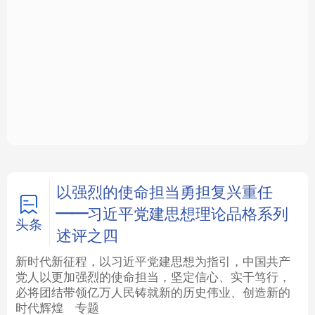
通执行有力的组织体系
福一脉相承
法律
中央文件
金融
汽车
学习新语
学习进行时
食品
人居
信息化
数字经济
学术中国
乡村振兴
银龄
溯源中国
以强烈的使命担当勇担复兴重任
——习近平党建思想理论品格系列
城市
旅游
能源
会展
头条
述评之四
彩票
娱乐
时尚
悦读
新时代新征程，以习近平党建思想为指引，中国共产
党人以更加强烈的使命担当，坚定信心、实干笃行，
必将团结带领亿万人民铸就新的历史伟业、创造新的
公益
一带一路
亚太网
上市公司
时代辉煌
专题
文化产业
地方频道