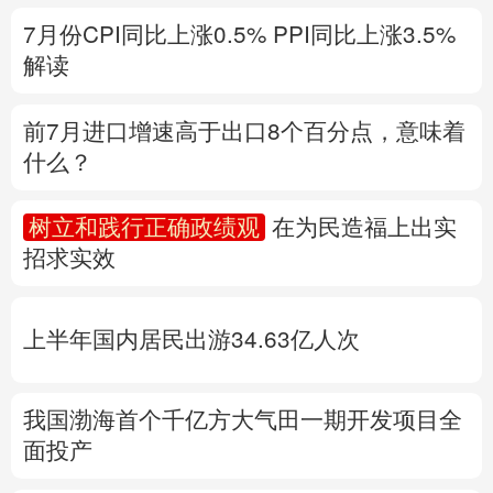
什么？
多语种频道
树立和践行正确政绩观
在为民造福上出实
English
Español
Français
عربى
招求实效
Русский язык
日本語
한국어
上半年国内居民出游34.63亿人次
Deutsch
Português
我国渤海首个千亿方大气田一期开发项目全
面投产
专题丨
台风“白海豚”影响显著增强
降水极端
性突出
中国气象局升级应急响应
福建防台
风二级应急响应