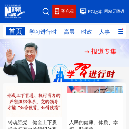
客户端
网站无障碍
PC版本
首页
网站地图
学习进行时
高层
时政
人事
国际
报道专集
学习进行时
高层
时政
人事
国际
财经
网评
港澳
台湾
思客智库
全球连线
教育
科技
科创
量子
体育
文化
书画
健康
军事
铸魂强党丨健全上下贯
人民的健康、体质、幸
访谈
视频
图片
政务