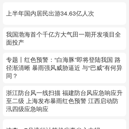
多语种频道
上半年国内居民出游34.63亿人次
English
Español
Français
عربى
Русский язык
日本語
한국어
我国渤海首个千亿方大气田一期开发项目全
面投产
Deutsch
Português
专题丨
红色预警：“白海豚”即将登陆我国 路
径渐清晰
暴雨强风威胁逼近
与“巴威”有何异
同？
浙江防台风一线扫描
福建防台风应急响应升
至二级
上海发布暴雨红色预警
江西启动防
汛四级应急响应