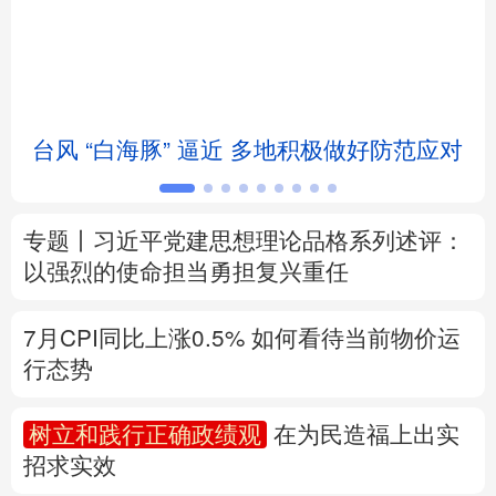
北京
天津
河北
山西
辽宁
吉林
上海
江苏
台风 “白海豚” 逼近 多地积极做好防范应对
浙江
安徽
福建
江西
山东
河南
湖北
湖南
专题丨
习近平党建思想理论品格系列述评：
广东
广西
海南
重庆
以强烈的使命担当勇担复兴重任
四川
贵州
云南
西藏
7月CPI同比上涨0.5%
如何看待当前物价运
陕西
甘肃
青海
宁夏
行态势
新疆
内蒙古
黑龙江
树立和践行正确政绩观
在为民造福上出实
招求实效