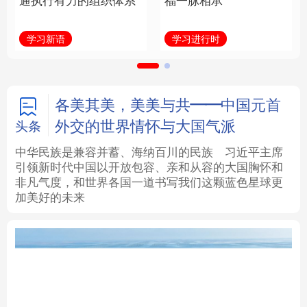
通执行有力的组织体系
福一脉相承
法律
中央文件
金融
汽车
学习新语
学习进行时
食品
人居
信息化
数字经济
学术中国
乡村振兴
银龄
溯源中国
各美其美，美美与共——中国元首
外交的世界情怀与大国气派
头条
城市
旅游
能源
会展
中华民族是兼容并蓄、海纳百川的民族
习近平主席
引领新时代中国以开放包容、亲和从容的大国胸怀和
彩票
娱乐
时尚
悦读
非凡气度，和世界各国一道书写我们这颗蓝色星球更
加美好的未来
公益
一带一路
亚太网
上市公司
文化产业
地方频道