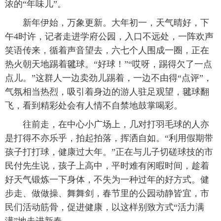
浓的“年味儿”。
 新年伊始，万象更新。大年初一，天气晴好，下
午4时许，记者走进学府公园，入口不远处，一阵欢声
笑语传来，循着声音望去，六七个人围成一圈，正在
热火朝天地踢着毽球。“好球！”“哎呀，踢得欠了一点
点儿。”这群人一边卖劲儿踢着，一边不由得“点评”，
气氛相当热烈，吸引着身边的游人驻足观望，毽球翻
飞，看到精彩处会有人情不自禁地鼓掌喝彩。
 往前走，在中心小广场上，几对打羽毛球的人亦
是打得不亦乐乎，拍起拍落，挥洒自如。“利用假期带
孩子打打球，健康过大年。”正在与儿子切磋球技的市
民付先生说，孩子上高中，平时难有闲暇时间，趁着
好天气锻炼一下身体，不失为一种过年的好方式。健
步走、做做操、舞舞剑，春节里的公园动静皆宜，市
民们活动筋骨，促进健康，以这样别致方式“活力满