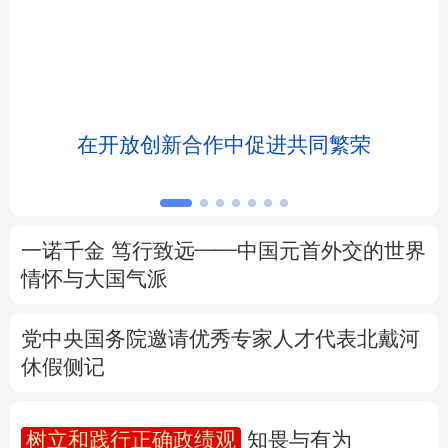
北京
天津
河北
山西
辽宁
吉林
上海
江苏
浸
在开放创新合作中促进共同繁荣
浙江
安徽
福建
江西
山东
河南
湖北
湖南
广东
广西
海南
重庆
一诺千金 笃行致远——中国元首外交的世界
情怀与大国气派
四川
贵州
云南
西藏
党中央国务院邀请优秀专家人才代表北戴河
陕西
甘肃
青海
宁夏
休假侧记
新疆
内蒙古
黑龙江
树立和践行正确政绩观
知畏与有为