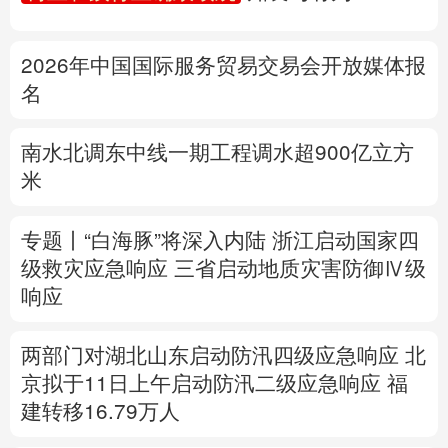
多语种频道
2026年中国国际服务贸易交易会开放媒体报
English
Español
Français
عربى
名
Русский язык
日本語
한국어
南水北调东中线一期工程调水超900亿立方
米
Deutsch
Português
专题丨
“白海豚”将深入内陆
浙江启动国家四
级救灾应急响应
三省启动地质灾害防御Ⅳ级
响应
两部门对湖北山东启动防汛四级应急响应
北
京拟于11日上午启动防汛二级应急响应
福
建转移16.79万人