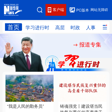
客户端
网站无障碍
PC版本
首页
网站地图
学习进行时
高层
时政
人事
国际
报道专集
学习进行时
高层
时政
人事
国际
财经
网评
港澳
台湾
思客智库
全球连线
教育
科技
科创
量子
体育
文化
书画
健康
军事
“我是人民的勤务员”
铸魂强党丨建设堪当民
访谈
视频
图片
政务