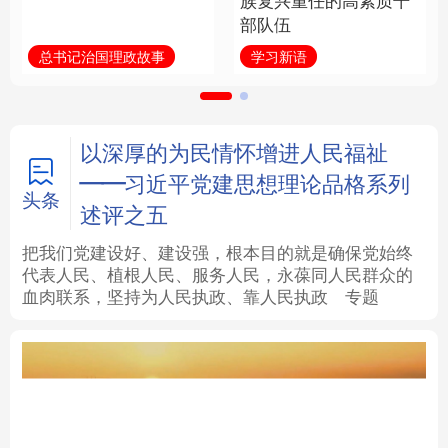
族复兴重任的高素质干
部队伍
法律
中央文件
金融
汽车
总书记治国理政故事
学习新语
食品
人居
信息化
数字经济
学术中国
乡村振兴
银龄
溯源中国
以深厚的为民情怀增进人民福祉
——习近平党建思想理论品格系列
城市
旅游
能源
会展
头条
述评之五
彩票
娱乐
时尚
悦读
把我们党建设好、建设强，根本目的就是确保党始终
代表人民、植根人民、服务人民，永葆同人民群众的
血肉联系，坚持为人民执政、靠人民执政
专题
公益
一带一路
亚太网
上市公司
文化产业
地方频道